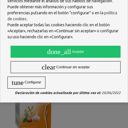
servicios mediante el análisis de sus hábitos de navegación.
Puede obtener más información y configurar sus
preferencias pulsando en el botón "configurar" o en la
política
de cookies
.
Puede aceptar todas las cookies haciendo clic en el botón
PROSTAVIT 40 CAPSULAS
PESO IDEAL BIONAL 40
«Aceptar», rechazarlas en «Continuar sin aceptar» o configurar
PERLAS
su uso haciendo clic en «Configurar».
23,45 €
11,04 €
done_all
Aceptar
AÑADIR
Ver más
clear
Continuar sin aceptar
tune
Configurar
Declaración de cookies actualizada por última vez el:
20/06/2022