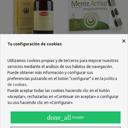
×
Tu configuración de cookies
CEREGUMIL ORIGINAL JARABE
CEREGUMIL MENTE ACTIVA
500 ML
30 CAPSULAS
Utilizamos cookies propias y de terceros para mejorar nuestros
21,15 €
36,03 €
servicios mediante el análisis de sus hábitos de navegación.
Puede obtener más información y configurar sus
AÑADIR
Ver más
preferencias pulsando en el botón "configurar" o en la
política
de cookies
.
Puede aceptar todas las cookies haciendo clic en el botón
«Aceptar», rechazarlas en «Continuar sin aceptar» o configurar
su uso haciendo clic en «Configurar».
done_all
Aceptar