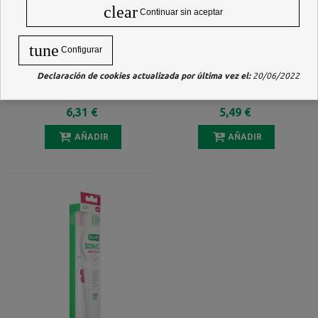
clear
Continuar sin aceptar
tune
Configurar
Declaración de cookies actualizada por última vez el:
20/06/2022
GUM TRAV-LER CEPILLO
GUM TRAV-LER CEPILLO
INTERDENTAL 0.9 MM 6
INTERDENTAL 1.1 MM 6
UNIDADES
UNIDADES
6,31 €
5,49 €
AÑADIR
AÑADIR