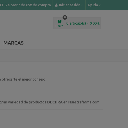
TIS a partir de 69€ de compra
Iniciar sesión
Ayuda
0
0
artículo(s)
-
0,00 €
Carro
MARCAS
ofrecerte el mejor consejo.
a gran variedad de productos
DECHRA
en Nuestrafarma.com.