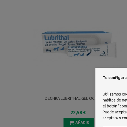
Tu configura
Utilizamos co
DECHRA LUBRITHAL GEL OCULAR 10 G
hábitos de na
el botón "conf
Puede aceptar
22,58 €
aceptar» o co
AÑADIR