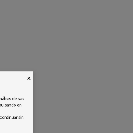
×
nálisis de sus
 pulsando en
Continuar sin