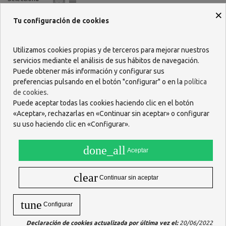
×
Tu configuración de cookies
Utilizamos cookies propias y de terceros para mejorar nuestros
servicios mediante el análisis de sus hábitos de navegación.
Puede obtener más información y configurar sus
preferencias pulsando en el botón "configurar" o en la
política
de cookies
.
Puede aceptar todas las cookies haciendo clic en el botón
«Aceptar», rechazarlas en «Continuar sin aceptar» o configurar
su uso haciendo clic en «Configurar».
DR. BROWN´S BOLSAS PARA
ESTERILIZACION EN
done_all
Aceptar
MICROONDAS 5 UNIDADES
9,71 €
clear
AÑADIR
Continuar sin aceptar
tune
Configurar
Mostrando 1-1 de 1 artículo(s)
Declaración de cookies actualizada por última vez el:
20/06/2022