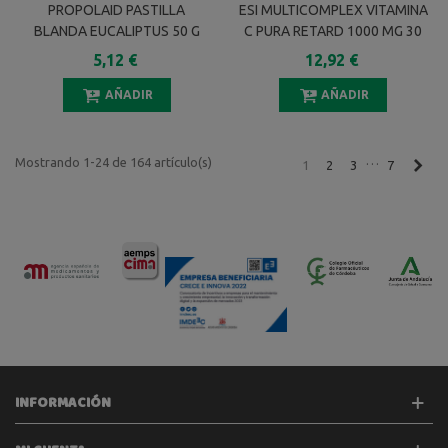
PROPOLAID PASTILLA
ESI MULTICOMPLEX VITAMINA
BLANDA EUCALIPTUS 50 G
C PURA RETARD 1000 MG 30
COMPRIMIDOS
5,12 €
12,92 €
AÑADIR
AÑADIR
…
Mostrando 1-24 de 164 artículo(s)
Sigu
1
2
3
7
INFORMACIÓN