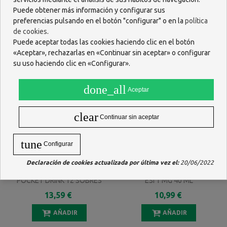
15,96 €
11,97 €
Puede obtener más información y configurar sus
AÑADIR
AÑADIR
preferencias pulsando en el botón "configurar" o en la
política
de cookies
.
Puede aceptar todas las cookies haciendo clic en el botón
«Aceptar», rechazarlas en «Continuar sin aceptar» o configurar
su uso haciendo clic en «Configurar».
done_all
Aceptar
clear
Continuar sin aceptar
tune
Configurar
Declaración de cookies actualizada por última vez el:
20/06/2022
COLON CLEANSE LACTULOSA
MELATONIN JUNIOR GOTAS
POCKET DRINK 12 SOBRES
ESI 1 MG 40 ML
13,59 €
10,99 €
AÑADIR
AÑADIR