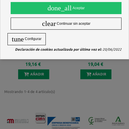
done_all
Aceptar
clear
Continuar sin aceptar
tune
Configurar
Declaración de cookies actualizada por última vez el:
20/06/2022
OTORIG 10 ML
INMUNIUM 20 CAPSULAS
19,16 €
19,04 €
AÑADIR
AÑADIR
Mostrando 1-4 de 4 artículo(s)