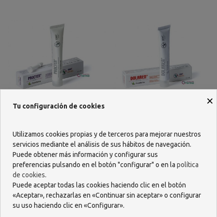
×
Tu configuración de cookies
PROCTEN CREMA 40 ML
DOLAREN EMULGEL 50 ML
Utilizamos cookies propias y de terceros para mejorar nuestros
22,18 €
20,79 €
servicios mediante el análisis de sus hábitos de navegación.
Puede obtener más información y configurar sus
AÑADIR
AÑADIR
preferencias pulsando en el botón "configurar" o en la
política
de cookies
.
Puede aceptar todas las cookies haciendo clic en el botón
«Aceptar», rechazarlas en «Continuar sin aceptar» o configurar
su uso haciendo clic en «Configurar».