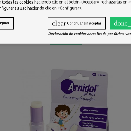
 todas las cookies haciendo clic en el botón «Aceptar», rechazarlas en «
nfigurar su uso haciendo clic en «Configurar».
HEMOFARM PLUS TOALLITAS 40 UNIDADES
clear
done_
igurar
Continuar sin aceptar
7,22 €
Declaración de cookies actualizada por última vez 
AÑADIR