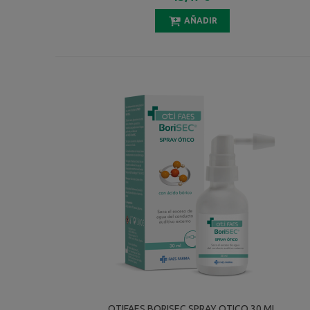
AÑADIR
OTIFAES BORISEC SPRAY OTICO 30 ML