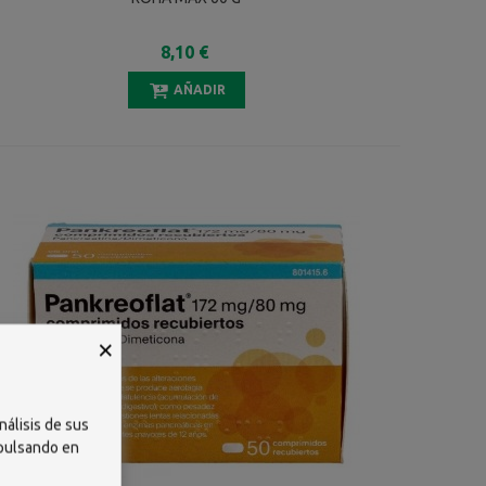
8,10 €
AÑADIR
×
nálisis de sus
 pulsando en