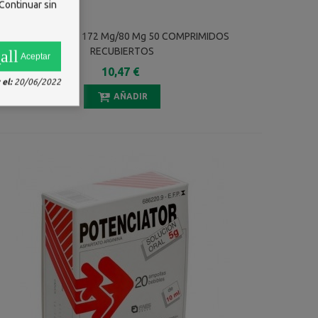
Continuar sin
PANKREOFLAT 172 Mg/80 Mg 50 COMPRIMIDOS
RECUBIERTOS
all
Aceptar
10,47 €
el:
20/06/2022
AÑADIR