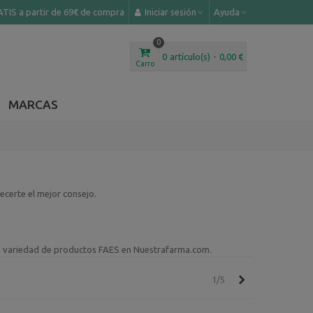
TIS a partir de 69€ de compra
Iniciar sesión
Ayuda
0
0
artículo(s)
-
0,00 €
Carro
MARCAS
certe el mejor consejo.
an variedad de productos FAES en Nuestrafarma.com.
Siguiente
1/5