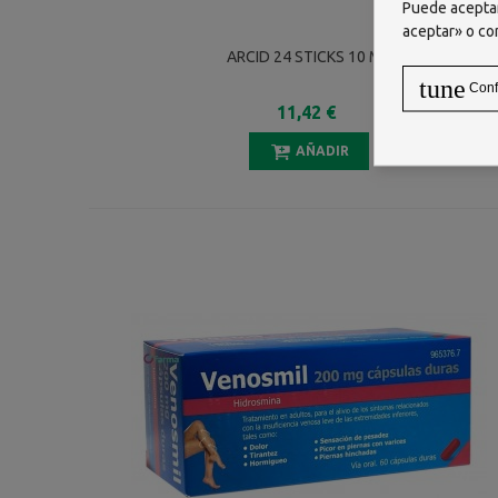
Puede aceptar
aceptar» o co
ARCID 24 STICKS 10 ML
tune
Conf
11,42 €
AÑADIR