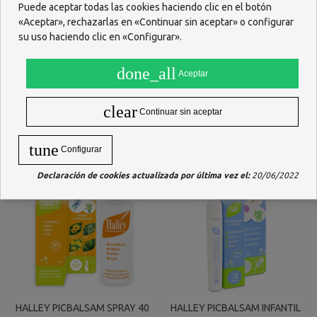
Puede aceptar todas las cookies haciendo clic en el botón
«Aceptar», rechazarlas en «Continuar sin aceptar» o configurar
HALLEY FAMILY REPELENTE
HALLEY REPELENTE DE
su uso haciendo clic en «Configurar».
DE INSECTOS VAPORIZADOR
INSECTOS 10 UNIDADES
100 ML
MONODOSIS
done_all
8,98 €
9,45 €
Aceptar
AÑADIR
Ver más
clear
Continuar sin aceptar
tune
Configurar
Declaración de cookies actualizada por última vez el:
20/06/2022
HALLEY PICBALSAM SPRAY 40
HALLEY PICBALSAM INFANTIL