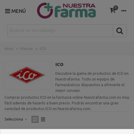
0
MENÚ
Inicio
>
Marcas
>
ICO
ICO
Descubre la gama de productos de ICO en
Nuestrafarma. Todo un equipo de
farmacéuticos dispuestos a ofrecerte el
mejor consejo.
Comprar productos ICO en la farmacia online Nuestrafarma.com es muy
fácil además de hacerlo a buen precio. Podrás encontrar una gran
variedad de productos ICO en Nuestrafarma.com.
Selecciona