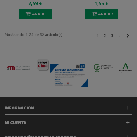
ACONDICIONADOR 88,7 ML
2,59 €
1,55 €
AÑADIR
AÑADIR
Mostrando 1-24 de 92 artículo(s)
Sigu
1
2
3
4
INFORMACIÓN
MI CUENTA