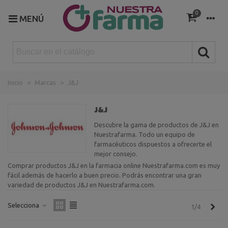
0
MENÚ
Inicio
>
Marcas
>
J&J
J&J
Descubre la gama de productos de J&J en
Nuestrafarma. Todo un equipo de
farmacéuticos dispuestos a ofrecerte el
mejor consejo.
Comprar productos J&J en la farmacia online Nuestrafarma.com es muy
fácil además de hacerlo a buen precio. Podrás encontrar una gran
variedad de productos J&J en Nuestrafarma.com.
Selecciona
Sigu
1/4