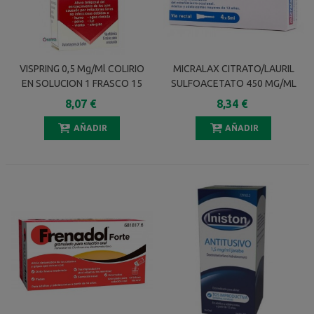
VISPRING 0,5 Mg/ml COLIRIO
MICRALAX CITRATO/LAURIL
EN SOLUCION 1 FRASCO 15
SULFOACETATO 450 MG/ML
Ml
+ 45 MG/ML SOLUCION
8,07 €
8,34 €
RECTAL 4 ENEMAS 5 ML
AÑADIR
AÑADIR