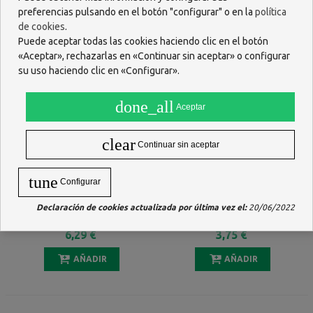
preferencias pulsando en el botón "configurar" o en la
política
de cookies
.
Puede aceptar todas las cookies haciendo clic en el botón
«Aceptar», rechazarlas en «Continuar sin aceptar» o configurar
su uso haciendo clic en «Configurar».
done_all
Aceptar
clear
Continuar sin aceptar
tune
Configurar
SUPOSITORIOS DE GLICERINA
ZARBEES GARGANTA Y
Declaración de cookies actualizada por última vez el:
20/06/2022
ROVI NIÑOS 1,375 G 12
EXTRA INMUNIDAD 24
SUPOSITORIOS
PASTILLAS PARA CHUPAR
6,29 €
3,75 €
AÑADIR
AÑADIR