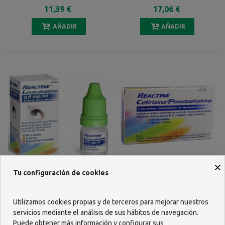
45 Mg/ml SOLUCION RECTAL
11,39 €
17,06 €
12 ENEMAS 5 Ml
AÑADIR
AÑADIR
×
Tu configuración de cookies
REACTINE LEVOCABASTINA
REACTINE
0,5 MG/ML COLIRIO EN
CETIRIZINA/PSEUDOEFEDRINA
SUSPENSION 1 FRASCO 4 ML
5 MG/120 MG 14
10,75 €
12,55 €
Utilizamos cookies propias y de terceros para mejorar nuestros
COMPRIMIDOS LIBERACION
servicios mediante el análisis de sus hábitos de navegación.
PROLONGADA
AÑADIR
AÑADIR
Puede obtener más información y configurar sus