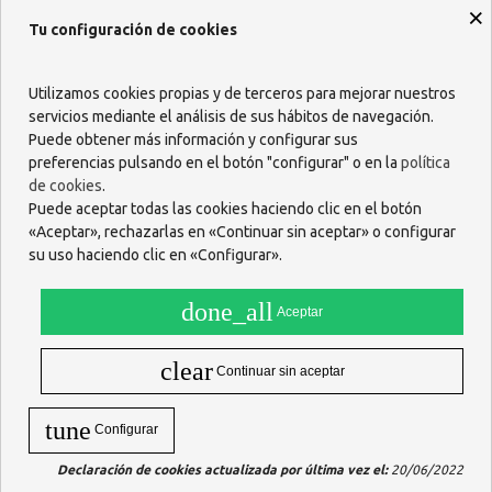
×
Tu configuración de cookies
Utilizamos cookies propias y de terceros para mejorar nuestros
servicios mediante el análisis de sus hábitos de navegación.
Puede obtener más información y configurar sus
preferencias pulsando en el botón "configurar" o en la
política
de cookies
.
Puede aceptar todas las cookies haciendo clic en el botón
«Aceptar», rechazarlas en «Continuar sin aceptar» o configurar
su uso haciendo clic en «Configurar».
RELAFIT MS ALOE VERA 30
CAPSULAS
done_all
Aceptar
6,67 €
AÑADIR
clear
Continuar sin aceptar
Mostrando 1-1 de 1 artículo(s)
tune
Configurar
Declaración de cookies actualizada por última vez el:
20/06/2022