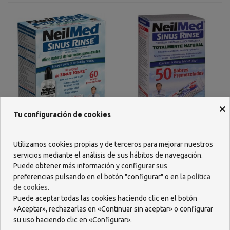
×
Tu configuración de cookies
NEILMED SINUS RINSE KIT
NEILMED SINUS RINSE 50
FRASCO 240 ML + 60 SOBRES
SOBRES
Utilizamos cookies propias y de terceros para mejorar nuestros
25,99 €
15,57 €
servicios mediante el análisis de sus hábitos de navegación.
Puede obtener más información y configurar sus
AÑADIR
AÑADIR
preferencias pulsando en el botón "configurar" o en la
política
de cookies
.
Puede aceptar todas las cookies haciendo clic en el botón
«Aceptar», rechazarlas en «Continuar sin aceptar» o configurar
su uso haciendo clic en «Configurar».