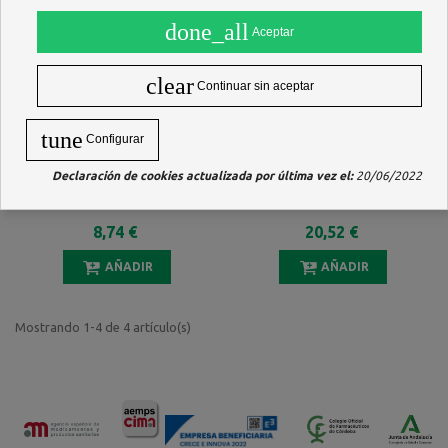
done_all
Aceptar
clear
Continuar sin aceptar
tune
Configurar
Declaración de cookies actualizada por última vez el:
20/06/2022
NEILMED NASAMIST EXTRA
NEILMED SINUS RINSE NIÑOS
FUERTE AEROSOL 126,6 G
KIT FRASCO 120 ML + 30
SOBRES
8,74 €
20,52 €
AÑADIR
AÑADIR
Mostrando 1-4 de 4 artículo(s)