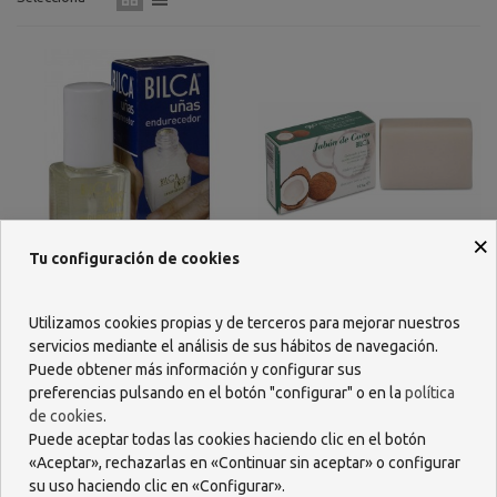
×
Tu configuración de cookies
BILCA UÑAS ENDURECEDOR
BILCA JABON DE COCO 125 G
12 ML
Utilizamos cookies propias y de terceros para mejorar nuestros
servicios mediante el análisis de sus hábitos de navegación.
5,31 €
4,53 €
Puede obtener más información y configurar sus
AÑADIR
AÑADIR
preferencias pulsando en el botón "configurar" o en la
política
de cookies
.
Puede aceptar todas las cookies haciendo clic en el botón
«Aceptar», rechazarlas en «Continuar sin aceptar» o configurar
su uso haciendo clic en «Configurar».