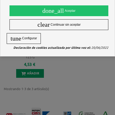
done_all
Aceptar
clear
Continuar sin aceptar
tune
Configurar
Declaración de cookies actualizada por última vez el:
20/06/2022
BILCA JABON DE GLICERINA
125 G
4,53 €
AÑADIR
Mostrando 1-3 de 3 artículo(s)