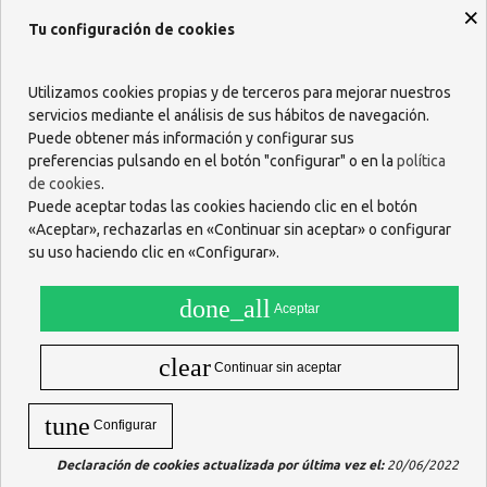
×
Tu configuración de cookies
Utilizamos cookies propias y de terceros para mejorar nuestros
servicios mediante el análisis de sus hábitos de navegación.
Puede obtener más información y configurar sus
preferencias pulsando en el botón "configurar" o en la
política
de cookies
.
Puede aceptar todas las cookies haciendo clic en el botón
«Aceptar», rechazarlas en «Continuar sin aceptar» o configurar
su uso haciendo clic en «Configurar».
AGUA AZAHAR LUCA DE TENA
500 ML
done_all
Aceptar
12,50 €
AÑADIR
clear
Continuar sin aceptar
Mostrando 1-1 de 1 artículo(s)
tune
Configurar
Declaración de cookies actualizada por última vez el:
20/06/2022