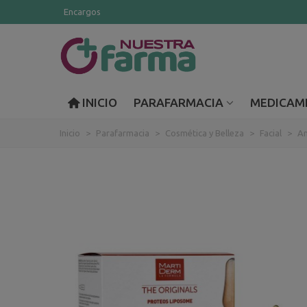
Encargos
INICIO
PARAFARMACIA
MEDICAM
Inicio
>
Parafarmacia
>
Cosmética y Belleza
>
Facial
>
Am