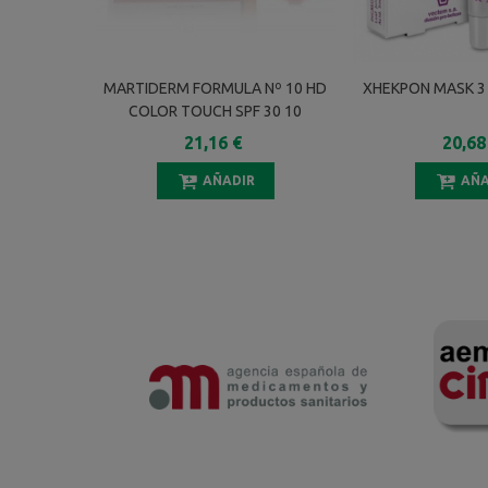
MARTIDERM FORMULA Nº 10 HD
XHEKPON MASK 3
COLOR TOUCH SPF 30 10
AMPOLLAS 2 ML
21,16 €
20,68
AÑADIR
AÑA