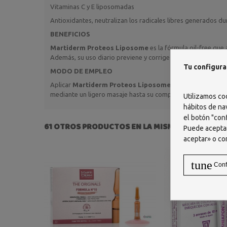
Vitaminas C y E liposomadas
Antioxidantes, neutralizan los radicales libres generados dur
BENEFICIOS
Martiderm Proteos Liposome
es la fórmula oil-free que
Además, su uso diario previene y corrige las arrugas, y aumen
Tu configura
MODO DE EMPLEO
Aplicar
Martiderm Proteos Liposome
diariamente después
mediante un ligero masaje hasta su completa absorción.
Utilizamos co
hábitos de na
el botón "conf
61 OTROS PRODUCTOS EN LA MISMA CATEGORÍA:
Puede aceptar
aceptar» o co
tune
Conf