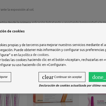
ante la exposición al sol.
 actúa desde la primera aplicación hidratando y aportando luminosidad a la pie
ta la firmeza de la piel.
ción de cookies
 de limpiar y desengrasar la piel. Agitar la ampolla y aplicar sobre la cara y 
okies propias y de terceros para mejorar nuestros servicios mediante el a
vegación. Puede obtener más información y configurar sus preferencias
igurar" o en la
política de cookies
.
 todas las cookies haciendo clic en el botón «Aceptar», rechazarlas en «
nfigurar su uso haciendo clic en «Configurar».
clear
done_
igurar
Continuar sin aceptar
Declaración de cookies actualizada por última vez 