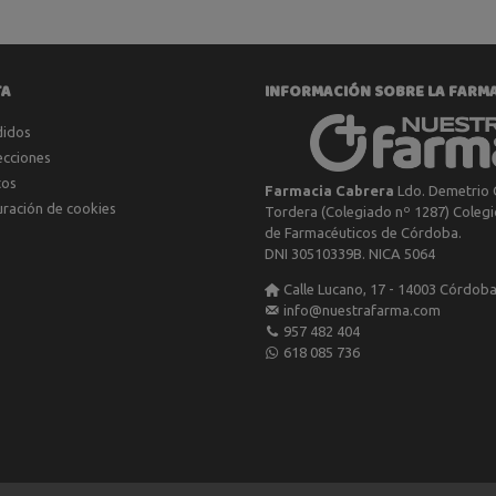
TA
INFORMACIÓN SOBRE LA FARM
didos
ecciones
tos
Farmacia Cabrera
Ldo. Demetrio 
uración de cookies
Tordera (Colegiado nº 1287) Colegio
de Farmacéuticos de Córdoba.
DNI 30510339B. NICA 5064
Calle Lucano, 17 - 14003 Córdob
info@nuestrafarma.com
957 482 404
618 085 736