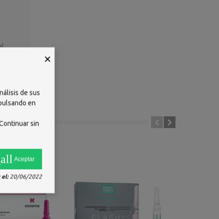
l.
×
cuello
nálisis de sus
 pulsando en
Continuar sin
all
Aceptar
el:
20/06/2022