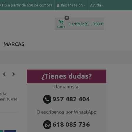
TIS a partir de 69€ de compra
Iniciar sesión
Ayuda
0
0
artículo(s)
-
0,00 €
Carro
MARCAS
¿Tienes dudas?
Llámanos al
e la
957 482 404
ás, su uso
O escríbenos por WhastApp
618 085 736