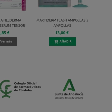
A FILLDERMA
MARTIDERM FLASH AMPOLLAS 5
FARLIN
SERUM TENSOR
AMPOLLAS
VITAMIN
INMEDIATO 10
,85 €
13,00 €
DES 1,5 ML
Ver más
AÑADIR