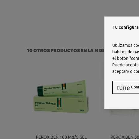
Tu configura
Utilizamos co
10 OTROS PRODUCTOS EN LA MISMA CATEGORÍA:
hábitos de na
el botón "conf
Puede aceptar
aceptar» o co
tune
Conf
PEROXIBEN 100 Mg/g GEL
PEROXIBEN 50