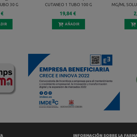
UBO 30 G
CUTANEO 1 TUBO 100 G
MG/ML SOLU
CONCENTRAD
 €
19,84 €
2
BUCAL 1 
DIR
AÑADIR
TA
INFORMACIÓN SOBRE LA FARM