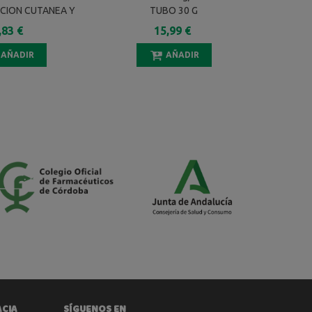
CION CUTANEA Y
TUBO 30 G
MG/ML S
O PARA SOLUCION
CONCENT
,83 €
15,99 €
FRASCO 250 ML
BUCAL
AÑADIR
AÑADIR
ACIA
SÍGUENOS EN