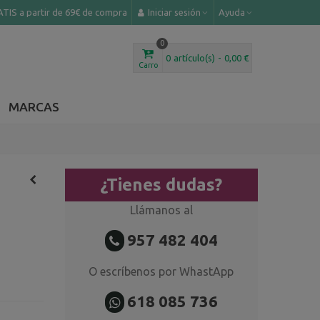
TIS a partir de 69€ de compra
Iniciar sesión
Ayuda
0
0
artículo(s)
-
0,00 €
Carro
MARCAS
¿Tienes dudas?
Llámanos al
957 482 404
O escríbenos por WhastApp
618 085 736