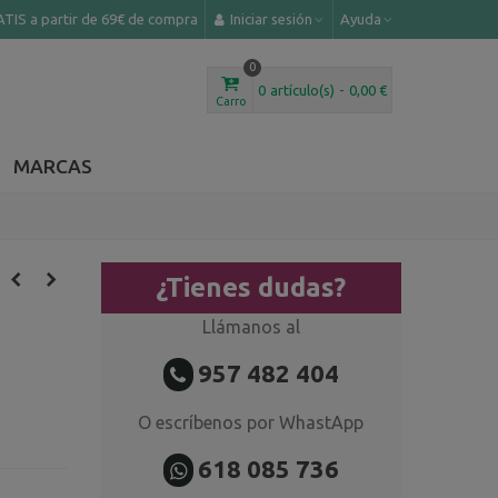
TIS a partir de 69€ de compra
Iniciar sesión
Ayuda
0
0
artículo(s)
-
0,00 €
Carro
MARCAS
¿Tienes dudas?
Llámanos al
957 482 404
O escríbenos por WhastApp
618 085 736