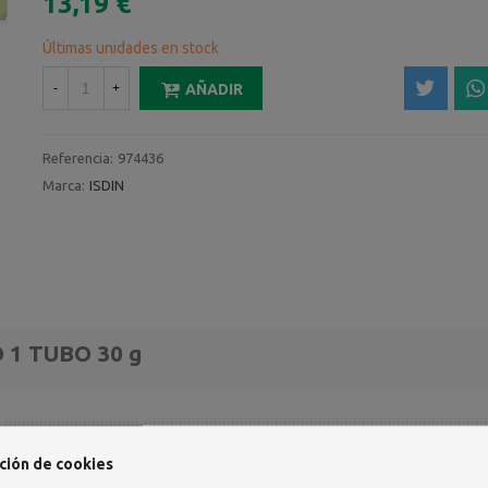
13,19 €
Últimas unidades en stock
-
+
AÑADIR
Referencia:
974436
Marca:
ISDIN
 1 TUBO 30 g
ción de cookies