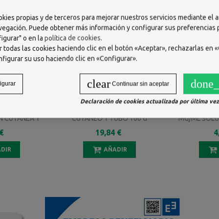
okies propias y de terceros para mejorar nuestros servicios mediante el a
vegación. Puede obtener más información y configurar sus preferencias
igurar" o en la
política de cookies
.
 todas las cookies haciendo clic en el botón «Aceptar», rechazarlas en «
nfigurar su uso haciendo clic en «Configurar».
clear
done_
igurar
Continuar sin aceptar
Declaración de cookies actualizada por última vez 
A FORET 30
BENZAC WASH 50 MG/G GEL
AGUA OXIG
N CUTANEA Y
CUTANEO 1 TUBO 100 G
MG/ML SOLU
RA SOLUCION
CONCENTRAD
€
19,84 €
4
CO 250 ML
BUCAL 1 
DIR
AÑADIR