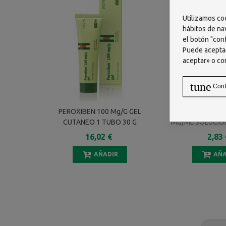
Utilizamos co
hábitos de na
el botón "conf
Puede aceptar
aceptar» o co
tune
Conf
PEROXIBEN 100 Mg/g GEL
AGUA OXIGENAD
CUTANEO 1 TUBO 30 G
MG/ML SOLUCIO
CONCENTRADO PA
16,02 €
2,83 
BUCAL 1 FRAS
AÑADIR
AÑA