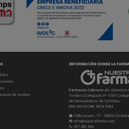
TA
INFORMACIÓN SOBRE LA FARM
didos
ecciones
tos
Farmacia Cabrera
Ldo. Demetrio 
uración de cookies
Tordera (Colegiado nº 1287) Colegio
de Farmacéuticos de Córdoba.
DNI 30510339B. NICA 5064
Calle Lucano, 17 - 14003 Córdob
info@nuestrafarma.com
957 482 404