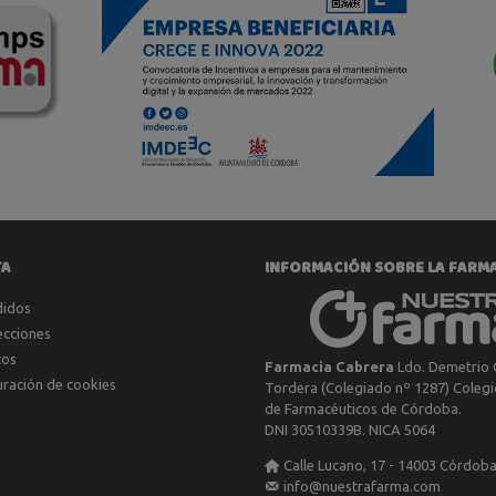
TA
INFORMACIÓN SOBRE LA FARM
didos
ecciones
tos
Farmacia Cabrera
Ldo. Demetrio 
uración de cookies
Tordera (Colegiado nº 1287) Colegio
de Farmacéuticos de Córdoba.
DNI 30510339B. NICA 5064
Calle Lucano, 17 - 14003 Córdob
info@nuestrafarma.com