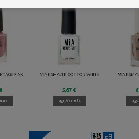
INTAGE PINK
MIA ESMALTE COTTON WHITE
MIA ESMAL
€
5,67 €
6
 más
Ver más