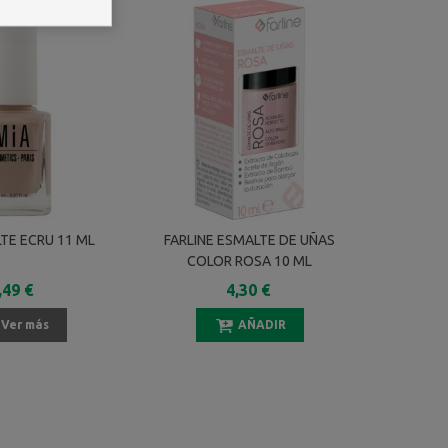
TE ECRU 11 ML
FARLINE ESMALTE DE UÑAS
MORDEX 
COLOR ROSA 10 ML
AMARGO
,49 €
4,30 €
Ver más
AÑADIR