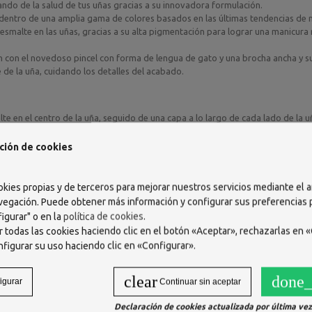
ndo de la salud de tus uñas gracias a su innovadora formulación.
ir dentro de una amplia gama de colores basados en las últimas tendencias de
l esmalte en las uñas, gracias a su alta pigmentación para lograr una manicura
ón con el novedoso pincel con forma de lengua de gato y una brocha ancha y 
e de la uña, cuidando los detalles del acabado.
te en el centro de la uña, seguido de una capa a lo largo de cada lado de la u
, al igual que en el trazo anterior, pero esta vez sellando el borde libre de la
ngthen Base Coat para rellenar las imperfecciones de la uña.
ción de cookies
 de una capa a lo largo de cada lado de la uña. Para cubrir y sellar la superfic
okies propias y de terceros para mejorar nuestros servicios mediante el a
vegación. Puede obtener más información y configurar sus preferencias
 Citrate, Adipic Acid/Neopentyl Glycol/Trimellitic Anhydride Copolymer, Isoprop
igurar" o en la
política de cookies
.
tyl Alcohol, Diacetone Alcohol, Silica, Trimethylpentanediyl Dibenzoate, Sty
 todas las cookies haciendo clic en el botón «Aceptar», rechazarlas en «
nfigurar su uso haciendo clic en «Configurar».
clear
done_
igurar
Continuar sin aceptar
Declaración de cookies actualizada por última vez 