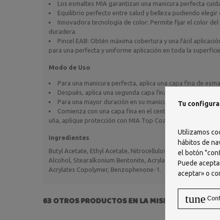
Los esmaltes MIA garantizan una manicura perfecta cuida
Equilibrio perfecto entre salud y belleza pudiendo eleg
Innovadora tecnología de color: Permite fijar el color de
duradera.
Pincel EAB: Obtén máxima cobertura y una fácil aplicaci
para una perfecta y uniforme aplicación en toda la superfici
Modo de Uso
Para una manicura perfecta, aplica una capa fina de esmal
Después, aplica una segunda capa fina de color de esmalte 
Para una mayor duración en su manicura, aplicar MIA Stre
Tu configura
Comienza con una capa fina en el centro de la uña, seguido
uña, aplique protección con MIA Top Coat Gel Effect.
Utilizamos co
Ingredientes
hábitos de na
Butyl Acetate, Ethyl Acetate, Nitrocellulose, Acetyl Tributyl
el botón "conf
Alcohol, Stearalkonium Bentonite, Acrylates Copolymer, N-Bu
Puede aceptar
Acrylates Copolymer, Benzophenone-1.
aceptar» o co
tune
Conf
63 OTROS PRODUCTOS EN LA MISMA CATEGORÍA: