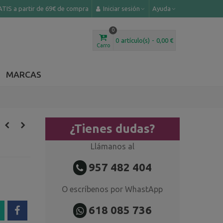
TIS a partir de 69€ de compra
Iniciar sesión
Ayuda
0
0
artículo(s)
-
0,00 €
Carro
MARCAS
¿Tienes dudas?
Llámanos al
957 482 404
O escríbenos por WhastApp
618 085 736