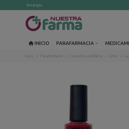
Encargos
INICIO
PARAFARMACIA
MEDICAM
Inicio
>
Parafarmacia
>
Cosmética y Belleza
>
Uñas
>
La