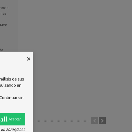
 moda.
 más
suave
ña.
 uña.
×
ie de la
nálisis de sus
 pulsando en
yl
rene/
Continuar sin
all
Aceptar
el:
20/06/2022