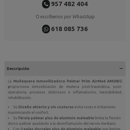
957 482 404
O escríbenos por WhastApp
618 085 736
Descripción
La
Muñequera Inmovilizadora Palmar Prim AirMed AM205G
p
roporciona inmovilización de muñeca post-traumática, post-
operatoria, procesos dolorosos e inflamatorios, inestabilidad,
rehabilitación.
Su
Diseño abierto y sin costuras
evita roces e irritaciones
maximizando el confort.
Su
férula palmar plus de aluminio maleable
limita la flexión
dorso-palmar ayudando a la desinflamación del nervio mediano.
Con
2 palas dorsales plus de aluminio maleable
que limitan