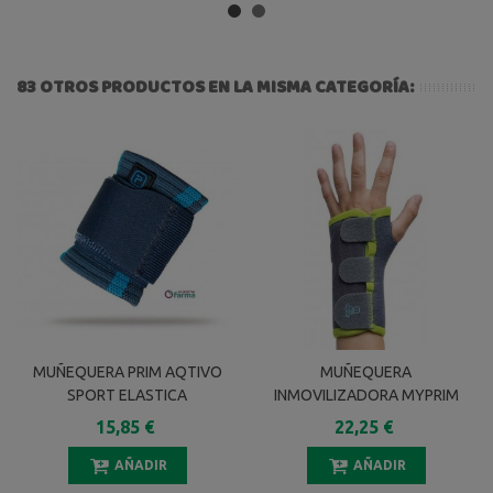
83 OTROS PRODUCTOS EN LA MISMA CATEGORÍA:
MUÑEQUERA PRIM AQTIVO
MUÑEQUERA
SPORT ELASTICA
INMOVILIZADORA MYPRIM
ENVOLVENTE P703 TALLA
KIDS MPK101 1R DERECHA
15,85 €
22,25 €
UNICA 1 UNIDAD
TALLA 1
AÑADIR
AÑADIR