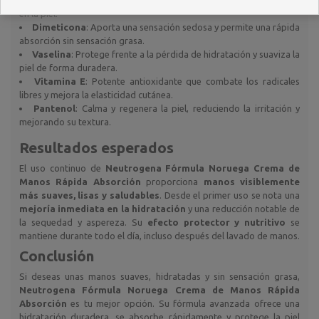
en la piel.
Dimeticona
: Aporta una sensación sedosa y permite una rápida
absorción sin sensación grasa.
Vaselina
: Protege frente a la pérdida de hidratación y suaviza la
piel de forma duradera.
Vitamina E
: Potente antioxidante que combate los radicales
libres y mejora la elasticidad cutánea.
Pantenol
: Calma y regenera la piel, reduciendo la irritación y
mejorando su textura.
Resultados esperados
El uso continuo de
Neutrogena Fórmula Noruega Crema de
Manos Rápida Absorción
proporciona
manos visiblemente
más suaves, lisas y saludables
. Desde el primer uso se nota una
mejoría inmediata en la hidratación
y una reducción notable de
la sequedad y aspereza. Su
efecto protector y nutritivo
se
mantiene durante todo el día, incluso después del lavado de manos.
Conclusión
Si deseas unas manos suaves, hidratadas y sin sensación grasa,
Neutrogena Fórmula Noruega Crema de Manos Rápida
Absorción
es tu mejor opción. Su fórmula avanzada ofrece una
hidratación duradera, se absorbe rápidamente y protege la piel