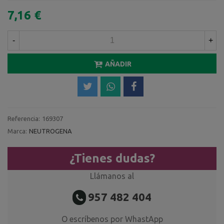
7,16 €
-
+
AÑADIR
Referencia:
169307
Marca:
NEUTROGENA
¿Tienes dudas?
Llámanos al
957 482 404
O escríbenos por WhastApp