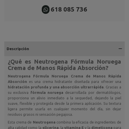
618 085 736
Descripción
¿Qué es
Neutrogena Fórmula Noruega
Crema de Manos Rápida Absorción
?
Neutrogena Fórmula Noruega Crema de Manos Rápida
Absorción
es una crema hidratante diseñada para ofrecer una
hidratación profunda y una absorción ultrarrápida
. Gracias a
su exclusiva
fórmula noruega
desarrollada por dermatólogos,
proporciona un alivio inmediato a la sequedad, dejando la piel
suave, flexible y protegida desde la primera aplicación. Su textura
ligera permite usarla en cualquier momento del día, sin dejar
residuos grasos ni sensación pegajosa.
Esta crema de
Neutrogena
combina la eficacia de ingredientes de
alta calidad como la
glicerina
, la
vitamina E
y la
dimeticona
para