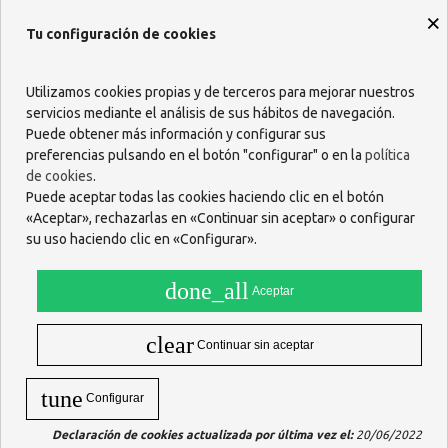
Aplica una pequeña cantidad de
crema de manos Neutrogena
×
sobre la piel limpia y seca. Masajea suavemente hasta que se
Tu configuración de cookies
absorba completamente. Gracias a su
textura ligera y no grasa
,
puede aplicarse en cualquier momento del día, incluso después de
lavarte las manos. Úsala de forma regular para mantener la
Utilizamos cookies propias y de terceros para mejorar nuestros
hidratación y protección de la piel.
servicios mediante el análisis de sus hábitos de navegación.
¿Qué beneficios tiene su uso?
Puede obtener más información y configurar sus
preferencias pulsando en el botón "configurar" o en la
política
Hidratación inmediata y de larga duración
desde la primera
de cookies
.
aplicación.
Puede aceptar todas las cookies haciendo clic en el botón
Textura ligera
que se absorbe al instante, sin dejar residuos
«Aceptar», rechazarlas en «Continuar sin aceptar» o configurar
grasos.
Protege frente a la sequedad
causada por agentes externos.
su uso haciendo clic en «Configurar».
Repara las manos agrietadas
y restaura su suavidad natural.
Fórmula con antioxidantes
que ayuda a prevenir el
done_all
Aceptar
envejecimiento prematuro de la piel.
Apta para todo tipo de piel
, incluso las más sensibles.
clear
Composición
Continuar sin aceptar
La composición de
Neutrogena Fórmula Noruega Crema de
tune
Manos Rápida Absorción
combina activos hidratantes,
Configurar
protectores y regeneradores que garantizan resultados visibles:
Declaración de cookies actualizada por última vez el:
20/06/2022
Glicerina
: Hidrata intensamente al atraer y retener la humedad