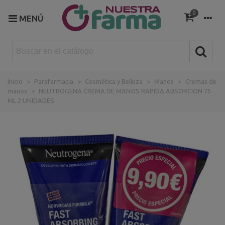
0
MENÚ
Inicio
>
Parafarmacia
>
Cosmética y Belleza
>
Manos
>
Cremas de
manos
>
NEUTROGENA CREMA DE MANOS RAPIDA ABSORCION 75
ML 2 UNIDADES