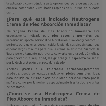
la aplicación, convirtiéndola en la opción ideal para quienes buscan
eficacia, comodidad y resultados rápidos en su rutina de cuidado
diario.
¿Para qué está indicado
Neutrogena
Crema de Pies Absorción Inmediata
?
Neutrogena Crema de Pies Absorción Inmediata
está
especialmente indicada para
pies secos o normales
que
necesitan un aporte adicional de hidratación, suavidad y confort. Es
perfecta para quienes desean cuidar la piel de sus pies sin tener que
esperar largos minutos para que la crema se absorba. Su fórmula
ligera pero altamente nutritiva la convierte en una solución eficaz
para
prevenir la sequedad, las grietas y la aspereza
causadas
por la deshidratación o el roce del calzado.
Además, gracias a su
tolerancia dermatológicamente
probada
, puede ser utilizada incluso en
pieles sensibles
. Ideal
para incluirla en la rutina diaria de cuidado personal, tanto por la
mañana como por la noche, y especialmente tras la ducha o antes
de acostarse.
¿Cómo se usa
Neutrogena Crema de
Pies Absorción Inmediata
?
Aplica una cantidad suficiente de
Neutrogena Crema de Pies