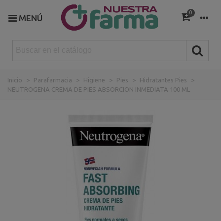
0
MENÚ
Inicio
>
Parafarmacia
>
Higiene
>
Pies
>
Hidratantes Pies
>
NEUTROGENA CREMA DE PIES ABSORCION INMEDIATA 100 ML