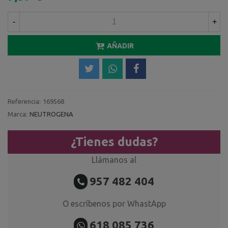
-
+
AÑADIR
Referencia:
169568
Marca:
NEUTROGENA
¿Tienes dudas?
Llámanos al
957 482 404
O escríbenos por WhastApp
618 085 736