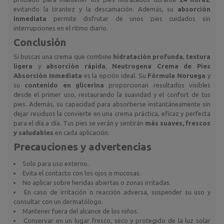
evitando la tirantez y la descamación. Además, su
absorción
inmediata
permite disfrutar de unos pies cuidados sin
interrupciones en el ritmo diario.
Conclusión
Si buscas una crema que combine
hidratación profunda
,
textura
ligera
y
absorción rápida
,
Neutrogena Crema de Pies
Absorción Inmediata
es la opción ideal. Su
Fórmula Noruega
y
su
contenido en glicerina
proporcionan resultados visibles
desde el primer uso, restaurando la suavidad y el confort de tus
pies. Además, su capacidad para absorberse instantáneamente sin
dejar residuos la convierte en una crema práctica, eficaz y perfecta
para el día a día. Tus pies se verán y sentirán
más suaves, frescos
y saludables
en cada aplicación.
Precauciones y advertencias
Solo para uso externo.
Evita el contacto con los ojos o mucosas.
No aplicar sobre heridas abiertas o zonas irritadas.
En caso de irritación o reacción adversa, suspender su uso y
consultar con un dermatólogo.
Mantener fuera del alcance de los niños.
Conservar en un lugar fresco, seco y protegido de la luz solar