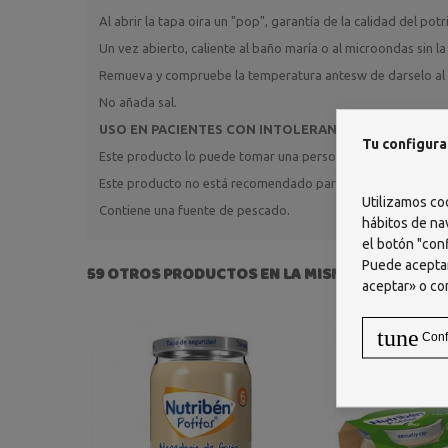
Al abrir la tapa oira un "pop", garantía de la calidad del potr
Un vez abierto, caliente al baño maría o al microondas sin la
Remueva y compruebe la temperatura antesw de darselo al 
No añada sal.
USO EN PACIENTES CON INTOLERANCIA ALIMENTARI
Tu configura
Este producto lo puede tomar una persona celíaca o alérgica
Este producto no está recomendado para una persona alérgica
Utilizamos co
Contiene una fuente de pescado.
hábitos de na
el botón "conf
Puede aceptar
59 OTROS PRODUCTOS EN LA MISMA CATEGORÍA:
aceptar» o co
tune
Conf