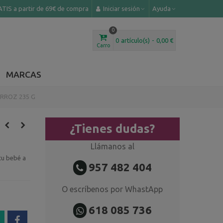
TIS a partir de 69€ de compra
Iniciar sesión
Ayuda
0
0
artículo(s)
-
0,00 €
Carro
MARCAS
RROZ 235 G
¿Tienes dudas?
Llámanos al
tu bebé a
957 482 404
O escríbenos por WhastApp
618 085 736