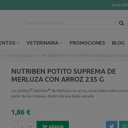
Envío GRA
ENTOS
VETERINARIA
PROMOCIONES
BLOG
é
>
Potitos y tarritos
>
NUTRIBEN POTITO SUPREMA DE MERLUZA CON A
NUTRIBEN POTITO SUPREMA DE
MERLUZA CON ARROZ 235 G
®
®
Los potitos
Nutribén
de Merluza con arroz, están elaborados para 
partir de los 6 meses, dentro de una dieta variada
1,86 €
-
+
AÑADIR