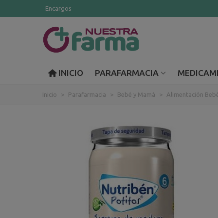
Encargos
INICIO
PARAFARMACIA
MEDICAM
Inicio
>
Parafarmacia
>
Bebé y Mamá
>
Alimentación Beb