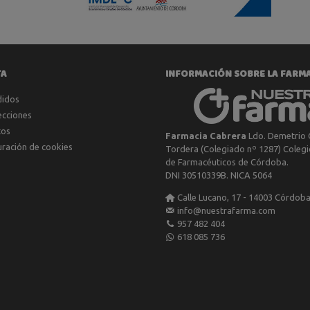
TA
INFORMACIÓN SOBRE LA FARM
didos
ecciones
tos
Farmacia Cabrera
Ldo. Demetrio 
uración de cookies
Tordera (Colegiado nº 1287) Colegio
de Farmacéuticos de Córdoba.
DNI 30510339B. NICA 5064
Calle Lucano, 17 - 14003 Córdob
info@nuestrafarma.com
957 482 404
618 085 736