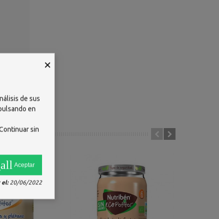
×
nálisis de sus
 pulsando en
Continuar sin
all
Aceptar
el:
20/06/2022