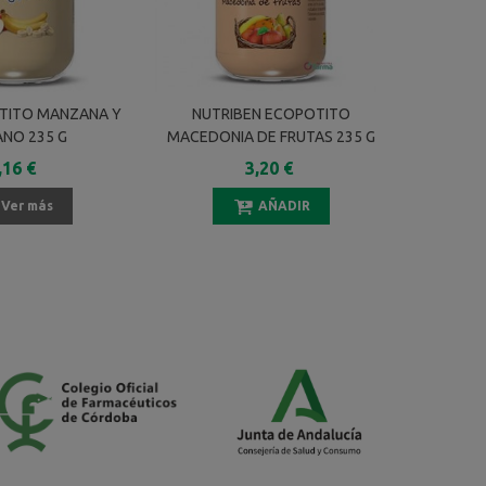
OTITO MANZANA Y
NUTRIBEN ECOPOTITO
NUTRIB
ANO 235 G
MACEDONIA DE FRUTAS 235 G
V
,16 €
3,20 €
Ver más
AÑADIR