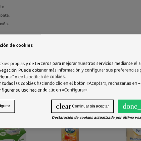
ito.
 pata.
niño.
A
ción de cookies
/intolerante al huevo.
 a la leche o intolerante a lactosa.
okies propias y de terceros para mejorar nuestros servicios mediante el a
vegación. Puede obtener más información y configurar sus preferencias
igurar" o en la
política de cookies
.
 todas las cookies haciendo clic en el botón «Aceptar», rechazarlas en «
nfigurar su uso haciendo clic en «Configurar».
clear
done_
igurar
Continuar sin aceptar
Declaración de cookies actualizada por última vez 