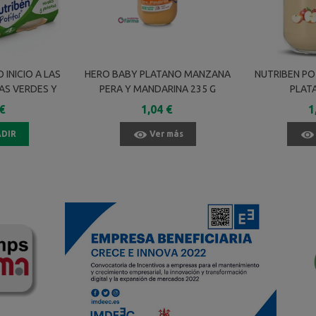
 INICIO A LAS
HERO BABY PLATANO MANZANA
NUTRIBEN P
AS VERDES Y
PERA Y MANDARINA 235 G
PLAT
 X 120 G
€
1,04 €
1
DIR
Ver más