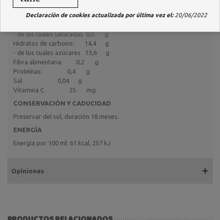
ANÁLISIS MEDIO
Declaración de cookies actualizada por última vez el:
20/06/2022
Por 100 ml:
Grasas: 0,1 g
- de las cuales saturadas 0,0 g
Hidratos de carbono: 14,4 g
- de los cuales azúcares 13,6 g
Fibra alimentaria 0,2 g
Proteínas: 0,4 g
Sal 0,04 g
Vitamina C 25 mg
CONSERVACIÓN Y CADUCIDAD
Preservar del sol, duración 18 meses.
ENERGÍA
Energía por 100 ml: 61 kcal, 257 kJ
Opiniones
PRODUCTOS RELACIONADOS