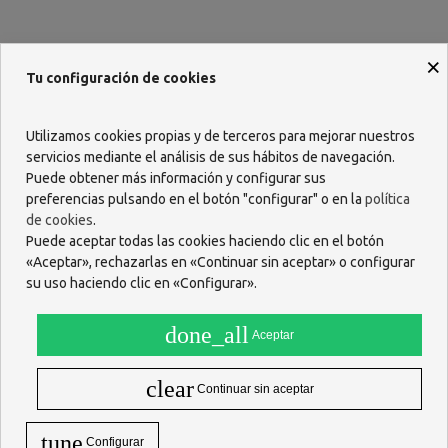
×
Tu configuración de cookies
Descripción
Zumo de frutas destinado a lactantes a partir de 4 meses.
Utilizamos cookies propias y de terceros para mejorar nuestros
servicios mediante el análisis de sus hábitos de navegación.
INGREDIENTES
Puede obtener más información y configurar sus
Zumo de uva (55%) y naranja(30%) a partir de concentrado, puré de
preferencias pulsando en el botón "configurar" o en la
política
plátano (15%) y vitamina C.
de cookies
.
MODO DE EMPLEO
Puede aceptar todas las cookies haciendo clic en el botón
Listo para su uso. Agitar antes de abrir y servir a temperatura
«Aceptar», rechazarlas en «Continuar sin aceptar» o configurar
ambiente. Una vez abierto se conserva 24 horas en el frigorífico.
su uso haciendo clic en «Configurar».
Preservar del sol.
PRECAUCIONES Y ADVERTENCIAS
done_all
Aceptar
Una vez abierto se conserva 24 horas en el frigorífico. Preservar del
sol
clear
Continuar sin aceptar
USO EN PACIENTES CON INTOLERANCIA ALIMENTARIA
Sin gluten. Sin leche. Sin huevo.
tune
Configurar