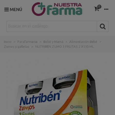
0
MENÚ
Inicio
>
Parafarmacia
>
Bebé y Mamá
>
Alimentación Bebé
>
Zumos y galletas
>
NUTRIBEN ZUMO 3 FRUTAS 2 X130 ML.