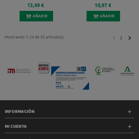
DUPLO 2X125 ML
200 ML
13,49 €
10,97 €
AÑADIR
AÑADIR
Mostrando 1-24 de 35 artículo(s)
Sigu
1
2
INFORMACIÓN
MI CUENTA