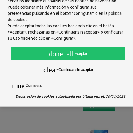
servicios mediante el análisis de sus hábitos de navegación.
Puede obtener más información y configurar sus
preferencias pulsando en el botón "configurar" o en la
política
de cookies
.
Puede aceptar todas las cookies haciendo clic en el botón
«Aceptar», rechazarlas en «Continuar sin aceptar» o configurar
su uso haciendo clic en «Configurar».
done_all
Aceptar
clear
Continuar sin aceptar
ORAL-B PRO EXPERT MULTI
SENSILACER SENSIBILIDAD
PROTECCION PASTA DENTAL
DENTAL GEL DENTIFRICO 125
tune
Configurar
125 ML
ML
3,49 €
6,72 €
Declaración de cookies actualizada por última vez el:
20/06/2022
1 opinión
AÑADIR
AÑADIR