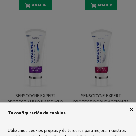
AÑADIR
AÑADIR
SENSODYNE EXPERT
SENSODYNE EXPERT
PROTECT ALIVIO INMEDIATO
PROTECT DOBLE ACCION 75
×
75 ML
ML
4,99 €
4,99 €
Tu configuración de cookies
AÑADIR
AÑADIR
Utilizamos cookies propias y de terceros para mejorar nuestros