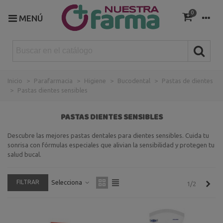
0
MENÚ
Inicio
>
Parafarmacia
>
Higiene
>
Bucodental
>
Pastas de dientes
>
Pastas dientes sensibles
PASTAS DIENTES SENSIBLES
Descubre las mejores pastas dentales para dientes sensibles. Cuida tu
sonrisa con fórmulas especiales que alivian la sensibilidad y protegen tu
salud bucal.
FILTRAR
Selecciona
Sigu
1/2