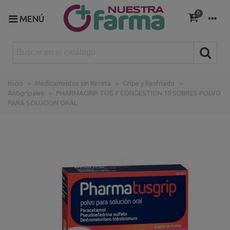
0
MENÚ
Inicio
>
Medicamentos sin Receta
>
Gripe y Resfriado
>
Antigripales
>
PHARMAGRIP TOS Y CONGESTION 10 SOBRES POLVO
PARA SOLUCION ORAL