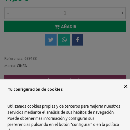
-
+
AÑADIR
Referencia:
689188
Marca:
CINFA
¿Tienes dudas?
×
Tu configuración de cookies
Llámanos al
957 482 404
Utilizamos cookies propias y de terceros para mejorar nuestros
servicios mediante el análisis de sus hábitos de navegación.
O escríbenos por WhastApp
Puede obtener más información y configurar sus
preferencias pulsando en el botón "configurar" o en la
política
618 085 736