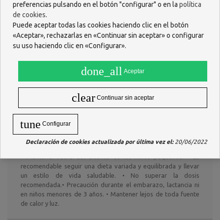
preferencias pulsando en el botón "configurar" o en la
política
¿Dolor de garganta?
La solución: 1 gota AEQT Mejorana QT
de cookies
.
Tuyanol + 1 gota AEQT Menta piperita + 1 gota AEQT Lemongrass
Puede aceptar todas las cookies haciendo clic en el botón
en un poco de miel o azúcar de caña 4 veces al día. ¡Resultado
«Aceptar», rechazarlas en «Continuar sin aceptar» o configurar
garantizado!
su uso haciendo clic en «Configurar».
Consejos:
2 gotas 3 veces al día sobre un soporte neutro ( Miel, azúcar
done_all
de caña o aceite vegetal).
Aceptar
Uso oral:
+++
clear
Continuar sin aceptar
Uso cutáneo:
+++
Difusión atmosférica:
++
Inhalación en aerosol:
-
tune
Configurar
+++++ = Vivamente aconsejado - (!) Utilizar con precaución
Declaración de cookies actualizada por última vez el:
20/06/2022
Precauciones:
• Mantener fuera del alcance de los niños pequeños. • Es
recomendable seguir una dieta variada y equilibrada y llevar
un estilo de vida saludable. • No superar la dosis
recomendada.• Precaución durante el embarazo, lactancia ni
en niños menores de 3 años. • Mantener lejos de toda fuente
de calor y luz.