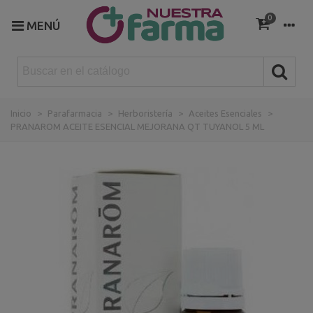
0
MENÚ
Inicio
>
Parafarmacia
>
Herboristería
>
Aceites Esenciales
>
PRANAROM ACEITE ESENCIAL MEJORANA QT TUYANOL 5 ML