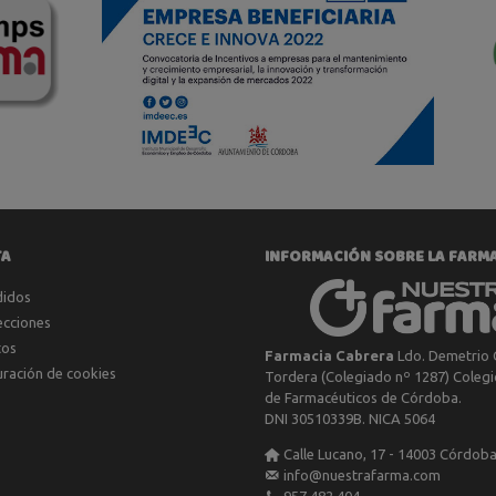
TA
INFORMACIÓN SOBRE LA FARM
didos
ecciones
tos
Farmacia Cabrera
Ldo. Demetrio 
uración de cookies
Tordera (Colegiado nº 1287) Colegio
de Farmacéuticos de Córdoba.
DNI 30510339B. NICA 5064
Calle Lucano, 17 - 14003 Córdob
info@nuestrafarma.com
957 482 404