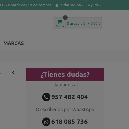
TIS a partir de 69€ de compra
Iniciar sesión
Ayuda
0
0
artículo(s)
-
0,00 €
Carro
MARCAS
L
¿Tienes dudas?
Llámanos al
957 482 404
O escríbenos por WhastApp
618 085 736