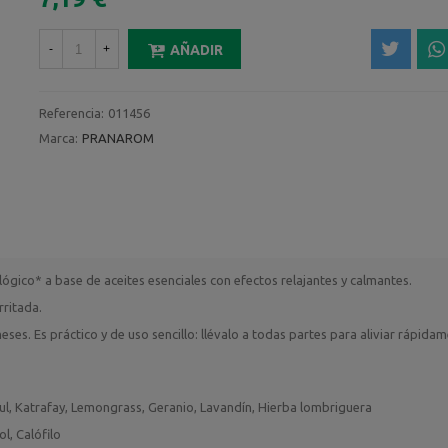
-
+
AÑADIR
Referencia:
011456
Marca:
PRANAROM
ológico* a base de aceites esenciales con efectos relajantes y calmantes.
rritada.
 meses. Es práctico y de uso sencillo: llévalo a todas partes para aliviar rápida
zul, Katrafay, Lemongrass, Geranio, Lavandín, Hierba lombriguera
ol, Calófilo