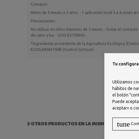
Consejos:
Niños de 3 meses a 3 años : 1 aplicación local 3 a 4 veces al d
Precauciones:
No utilizar en niños menores de 3 meses - Evitar el contacto
de calor y luz - USO EXTERNO.
*Ingrediente procedente de la Agricultura Ecológica (Contro
ECOGARANTIE® (Control Certisys)
Tu configura
Utilizamos co
hábitos de na
el botón "conf
Puede aceptar
aceptar» o co
tune
2 OTROS PRODUCTOS EN LA MISMA CATEGORÍA:
Conf