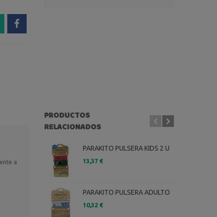
PRODUCTOS
RELACIONADOS
PARAKITO PULSERA KIDS 2 U
13,37 €
mente a
5
PARAKITO PULSERA ADULTO
10,32 €
8