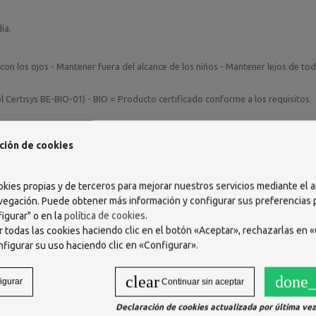
ía.
 con los ojos - Mantener fuera del alcance de los niños - Mantener lejos de to
l Certisys BE-BIO-01) - BIO = Producto certificado conforme a los requisitos
ción de cookies
okies propias y de terceros para mejorar nuestros servicios mediante el a
vegación. Puede obtener más información y configurar sus preferencias
igurar" o en la
política de cookies
.
 todas las cookies haciendo clic en el botón «Aceptar», rechazarlas en «
nfigurar su uso haciendo clic en «Configurar».
clear
done_
igurar
Continuar sin aceptar
Declaración de cookies actualizada por última vez 