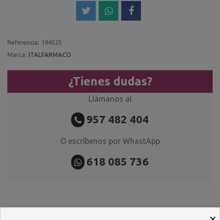
Referencia:
194525
Marca:
ITALFARMACO
¿Tienes dudas?
Llámanos al
957 482 404
O escríbenos por WhastApp
618 085 736
×