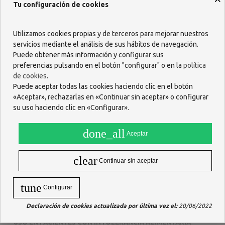
Tu configuración de cookies
Descripción
PRODEFEN Plus contiene 7 cepas de microorganismos viables
Utilizamos cookies propias y de terceros para mejorar nuestros
liofilizados, que habitan de forma natural en el sistema digestivo.
servicios mediante el análisis de sus hábitos de navegación.
ACCIÓN Y DESCRIPCIÓN
Puede obtener más información y configurar sus
preferencias pulsando en el botón "configurar" o en la
política
Complemento alimenticio a base de prebióticos y probióticos.
de cookies
.
CONSERVACIÓN Y CADUCIDAD
Puede aceptar todas las cookies haciendo clic en el botón
Conservar en lugar fresco y seco, protegido de la luz.
«Aceptar», rechazarlas en «Continuar sin aceptar» o configurar
su uso haciendo clic en «Configurar».
MODO DE EMPLEO
Tomar 1 sobre al día durante o después de las comidas.
done_all
Aceptar
Disolver el contenido del sobre en agua u otros líquidos como
zumos o leche a temperatura ambiente.
clear
PRECAUCIONES Y ADVERTENCIAS
Continuar sin aceptar
Los complementos alimenticios no deben utilizarse como sustitutos
de una alimentación variada y equilibrada y un modo de vida sano.
tune
Configurar
No superar la dosis diaria expresamente recomendada.
Declaración de cookies actualizada por última vez el:
20/06/2022
Mantener fuera del alcance de los niños más pequeños.
USO EN PACIENTES CON INTOLERANCIA ALIMENTARIA