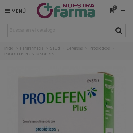
0
MENÚ
Inicio
>
Parafarmacia
>
Salud
>
Defensas
>
Probióticos
>
PRODEFEN PLUS 10 SOBRES