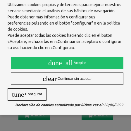
AÑADIR
AÑADIR
Utilizamos cookies propias y de terceros para mejorar nuestros
servicios mediante el análisis de sus hábitos de navegación.
Puede obtener más información y configurar sus
preferencias pulsando en el botón "configurar" o en la
política
de cookies
.
Puede aceptar todas las cookies haciendo clic en el botón
«Aceptar», rechazarlas en «Continuar sin aceptar» o configurar
su uso haciendo clic en «Configurar».
done_all
Aceptar
clear
Continuar sin aceptar
CREATIMAG PLUS POLVO
COLD2SPORT RODILLERA
tune
Configurar
SOLUBLE SABOR VAINILLA
TÉRMICA DE CRIOTERAPIA
300 G
TALLA M
19,99 €
23,25 €
Declaración de cookies actualizada por última vez el:
20/06/2022
AÑADIR
AÑADIR