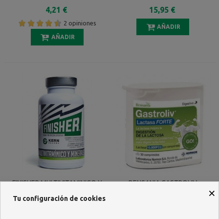
4,21 €
15,95 €
2 opiniones
AÑADIR
AÑADIR
FINISHER MULTIVITAMINICO Y
BENSANIA GASTROLIV
×
MINERALES 60 CAPSULAS
LACTASA FORTE 15.000 FCC
Tu configuración de cookies
30 COMPRIMIDOS
6,99 €
9,10 €