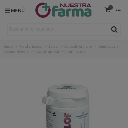
0
MENÚ
Inicio
>
Parafarmacia
>
Salud
>
Cuidado urinario
>
Diuréticos y
Depurativos
>
RENALOF 401 MG 30 CAPSULAS