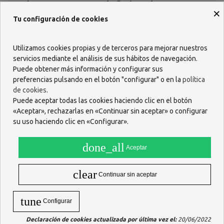
¿Cómo se usa Renalof cápsulas?
×
Tu configuración de cookies
Renalof cápsulas
se usa de la siguiente manera:
Tomar 3 cápsulas al día, 1 cápsula durante las tres principales
comidas del día.
Se recomienda tomar el producto durante al menos 3 meses para
Utilizamos cookies propias y de terceros para mejorar nuestros
obtener los mejores resultados.
servicios mediante el análisis de sus hábitos de navegación.
Puede obtener más información y configurar sus
¿Cuáles son los beneficios de usar
preferencias pulsando en el botón "configurar" o en la
política
Renalof cápsulas?
de cookies
.
Renalof cápsulas
ofrece una serie de beneficios, incluyendo:
Puede aceptar todas las cookies haciendo clic en el botón
«Aceptar», rechazarlas en «Continuar sin aceptar» o configurar
Protege los riñones de los daños:
Renalof cápsulas
ayuda a
su uso haciendo clic en «Configurar».
proteger los riñones de los daños causados por los radicales libres
y las toxinas.
Mejora la función renal:
Renalof cápsulas
ayuda a mejorar la
done_all
Aceptar
función renal, ayudando a los riñones a eliminar los desechos y el
exceso de líquidos.
Reduce el riesgo de infecciones renales:
Renalof cápsulas
clear
Continuar sin aceptar
ayuda a reducir el riesgo de infecciones renales, creando un
ambiente desfavorable para el crecimiento de bacterias.
tune
Configurar
¿Cuál es la composición de Renalof
cápsulas?
Declaración de cookies actualizada por última vez el:
20/06/2022