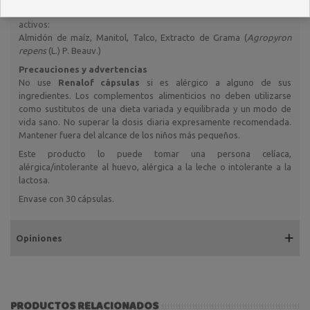
Renalof cápsulas
está compuesto por los siguientes ingredientes
activos:
Almidón de maíz, Manitol, Talco, Extracto de Grama (
Agropyron
repens
(L.) P. Beauv.)
Precauciones y advertencias
No use
Renalof cápsulas
si es alérgico a alguno de sus
ingredientes. Los complementos alimenticios no deben utilizarse
como sustitutos de una dieta variada y equilibrada y un modo de
vida sano. No superar la dosis diaria expresamente recomendada.
Mantener fuera del alcance de los niños más pequeños.
Este producto lo puede tomar una persona celíaca,
alérgica/intolerante al huevo, alérgica a la leche o intolerante a la
lactosa.
Envase con 30 cápsulas.
Opiniones
PRODUCTOS RELACIONADOS