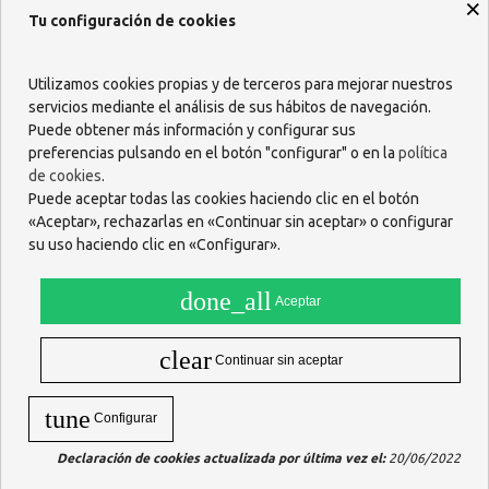
×
Tu configuración de cookies
paciente o usuario. Una compresión excesiva puede producir
intolerancia, por lo que aconsejamos regular la compresión hasta el
grado óptimo.
Utilizamos cookies propias y de terceros para mejorar nuestros
Para su adaptación colocar el producto en el segmento articular
servicios mediante el análisis de sus hábitos de navegación.
correspondiente de manera que quede alineado o ajustado a las
Puede obtener más información y configurar sus
secuencias del movimiento muscular. Ajustar el producto de forma
preferencias pulsando en el botón "configurar" o en la
política
que quede adaptado a la configuración natural y no produzca
de cookies
.
molestias o incomodidades en su uso.
Puede aceptar todas las cookies haciendo clic en el botón
¿Qué beneficios tiene su uso?
«Aceptar», rechazarlas en «Continuar sin aceptar» o configurar
El uso regular de la
Rodillera Prim Aqtivo Skin Elástica P700BG
su uso haciendo clic en «Configurar».
ofrece beneficios como soporte elástico en la zona de la rodilla,
reducción de molestias y una mayor comodidad durante el
done_all
movimiento.
Aceptar
Composición
clear
Continuar sin aceptar
Fabricadas en tejido
AirQuick
que facilita la transpiración y
protege suavemente los músculos y articulaciones.
tune
Configurar
Talla S: 32-35 cm
Talla M: 36-39 cm
Declaración de cookies actualizada por última vez el:
20/06/2022
Talla L: 40-46 cm
Talla XL: 47-52 cm