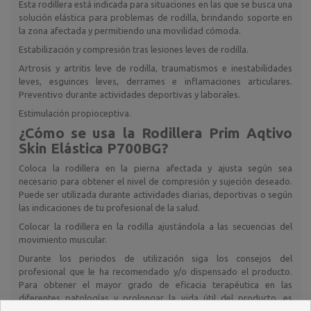
Esta rodillera está indicada para situaciones en las que se busca una
solución elástica para problemas de rodilla, brindando soporte en
la zona afectada y permitiendo una movilidad cómoda.
Estabilización y compresión tras lesiones leves de rodilla.
Artrosis y artritis leve de rodilla, traumatismos e inestabilidades
leves, esguinces leves, derrames e inflamaciones articulares.
Preventivo durante actividades deportivas y laborales.
Estimulación propioceptiva.
¿Cómo se usa la
Rodillera Prim Aqtivo
Skin Elástica P700BG
?
Coloca la rodillera en la pierna afectada y ajusta según sea
necesario para obtener el nivel de compresión y sujeción deseado.
Puede ser utilizada durante actividades diarias, deportivas o según
las indicaciones de tu profesional de la salud.
Colocar la rodillera en la rodilla ajustándola a las secuencias del
movimiento muscular.
Durante los periodos de utilización siga los consejos del
profesional que le ha recomendado y/o dispensado el producto.
Para obtener el mayor grado de eficacia terapéutica en las
diferentes patologías y prolongar la vida útil del producto, es
fundamental la elección correcta de la talla más adecuada a cada