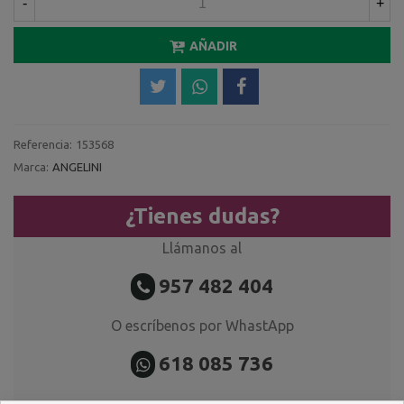
-
+
AÑADIR
Referencia:
153568
Marca:
ANGELINI
¿Tienes dudas?
Llámanos al
957 482 404
O escríbenos por WhastApp
618 085 736