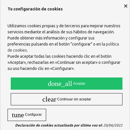
×
Tu configuración de cookies
Utilizamos cookies propias y de terceros para mejorar nuestros
Descripción
servicios mediante el análisis de sus hábitos de navegación.
Puede obtener más información y configurar sus
Rosaltrof
es un gel hidratante vaginal indicado para la protección
preferencias pulsando en el botón "configurar" o en la
política
e hidratación íntima cuando la sequedad en la vagina causa
de cookies
.
incomodidad y molestias. El complejo activo de
Rosaltrof gel
vaginal
contiene liposomas, ácido hialurónico, extracto de lúpulo y
Puede aceptar todas las cookies haciendo clic en el botón
vitamina E.
«Aceptar», rechazarlas en «Continuar sin aceptar» o configurar
su uso haciendo clic en «Configurar».
COMPOSICIÓN
Agua purificada, propilenglicol, etanol desnaturalizado, extracto de
done_all
lúpulo (Humulus lupulus), lecitina de soja (E-322), carbómero, sal
Aceptar
sódica de parahidroxibenzoato de metilo (E-219), colesterol,
imidazolidinilurea, edetato sódico, ácido hialurónico, sal sódica de
clear
parahidroxibenzoato de propilo (E-217), dl-alfa tocoferol (vitamina
Continuar sin aceptar
E), hidróxido de sodio.
MODO DE EMPLEO - ¿Cómo se usa Rosaltrof Gel Vaginal?
tune
Configurar
Se aplica en el interior de la vagina con el aplicador, llenado con 2,5
Declaración de cookies actualizada por última vez el:
20/06/2022
g de gel vaginal. Debe aplicarse 1 vez al día durante 7 días