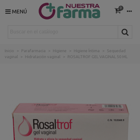
0
MENÚ
Inicio
>
Parafarmacia
>
Higiene
>
Higiene Íntima
>
Sequedad
vaginal
>
Hidratación vaginal
>
ROSALTROF GEL VAGINAL 50 ML