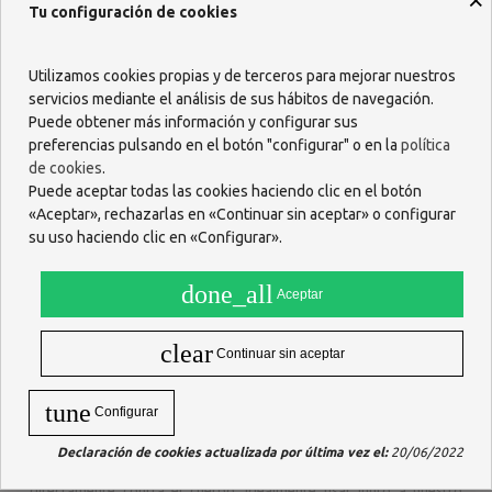
Tu configuración de cookies
618 085 736
Utilizamos cookies propias y de terceros para mejorar nuestros
servicios mediante el análisis de sus hábitos de navegación.
Puede obtener más información y configurar sus
preferencias pulsando en el botón "configurar" o en la
política
de cookies
.
Descripción
Puede aceptar todas las cookies haciendo clic en el botón
«Aceptar», rechazarlas en «Continuar sin aceptar» o configurar
Solito Jabón enriquecido con Rosa Mosqueta
es muy
su uso haciendo clic en «Configurar».
recomendable para pieles que precisan nutrición e hidratación y
para recuperar textura y luminosidad. También para reducir
done_all
Aceptar
pequeñas arrugas o cicatrices. Además, mejora la sintomatología
de enfermedades como la psoriasis o dermatitis leves.
clear
MODO DE EMPLEO
Continuar sin aceptar
Para su uso como limpiador facial, enjuagar con las manos húmedas
hasta generar espuma. Aplicar sobre el rostro y masajear
tune
Configurar
suavemente. Idealmente, dejar la espuma a modo de mascarilla
durante 1 minuto. Aclarar con agua tibia.
Declaración de cookies actualizada por última vez el:
20/06/2022
Para su uso como jabón corporal, humedecer la pastilla y masajear
directamente contra el cuerpo. Idealmente usar junto a nuestro