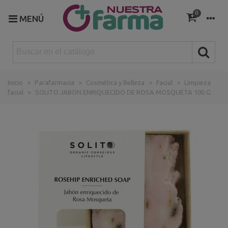
0
MENÚ
Inicio
>
Parafarmacia
>
Cosmética y Belleza
>
Facial
>
Limpieza
facial
>
SOLITO JABON ENRIQUECIDO DE ROSA MOSQUETA 100 G