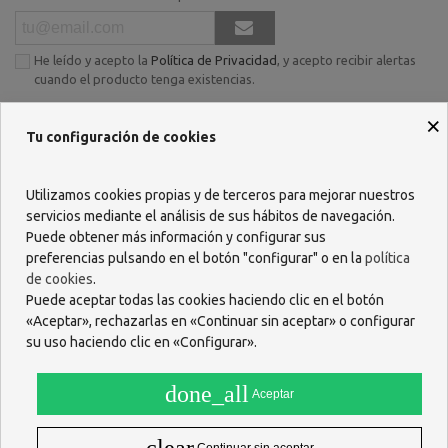
He leído y acepto la
Política de Privacidad
, y acepto recibir alertas
cuando el producto tenga existencias.
Referencia:
156853
×
Tu configuración de cookies
¿Tienes dudas?
Utilizamos cookies propias y de terceros para mejorar nuestros
Llámanos al
servicios mediante el análisis de sus hábitos de navegación.
Puede obtener más información y configurar sus
957 482 404
preferencias pulsando en el botón "configurar" o en la
política
de cookies
.
O escríbenos por WhastApp
Puede aceptar todas las cookies haciendo clic en el botón
«Aceptar», rechazarlas en «Continuar sin aceptar» o configurar
618 085 736
su uso haciendo clic en «Configurar».
done_all
Aceptar