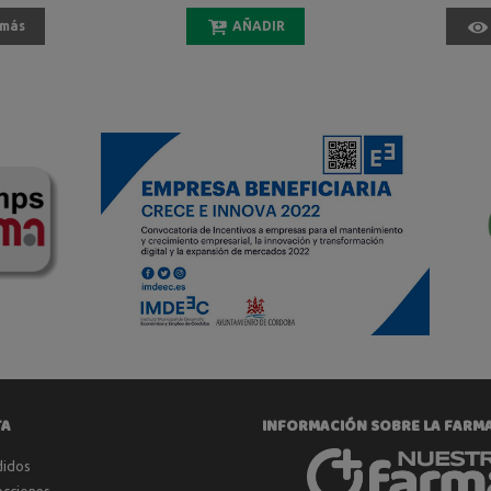
 más
AÑADIR
TA
INFORMACIÓN SOBRE LA FARM
didos