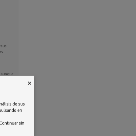
reus,
as
, aunque
ón de
×
lares a
nálisis de sus
el tampón
 pulsando en
 de SST
Continuar sin
 de un
nes.