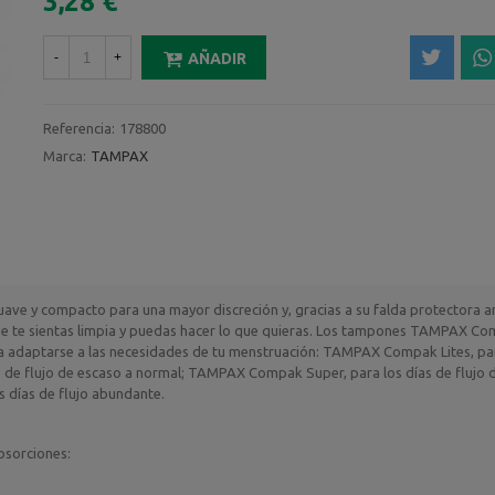
3,28 €
-
+
AÑADIR
Referencia:
178800
Marca:
TAMPAX
e y compacto para una mayor discreción y, gracias a su falda protectora an
e te sientas limpia y puedas hacer lo que quieras. Los tampones TAMPAX C
ara adaptarse a las necesidades de tu menstruación: TAMPAX Compak Lites, pa
 de flujo de escaso a normal; TAMPAX Compak Super, para los días de flujo 
 días de flujo abundante.
bsorciones: