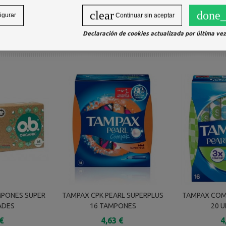
orción en funcion del flujo personal.
clear
done_
igurar
Continuar sin aceptar
Declaración de cookies actualizada por última vez 
MPONES SUPER
TAMPAX CPK PEARL SUPERPLUS
TAMPAX COM
ADES
16 TAMPONES
20 
€
4,63 €
4