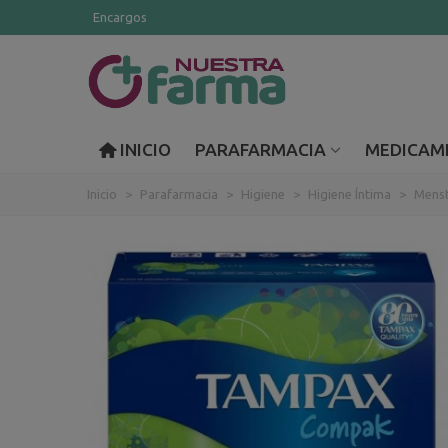
Encargos
INICIO
PARAFARMACIA
MEDICAM
Inicio
>
Parafarmacia
>
Higiene
>
Higiene Íntima
>
Menst