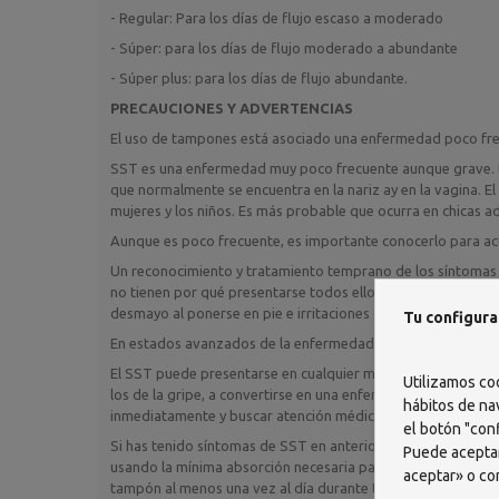
- Regular: Para los días de flujo escaso a moderado
- Súper: para los días de flujo moderado a abundante
- Súper plus: para los días de flujo abundante.
PRECAUCIONES Y ADVERTENCIAS
El uso de tampones está asociado una enfermedad poco fr
SST es una enfermedad muy poco frecuente aunque grave. E
que normalmente se encuentra en la nariz ay en la vagina. E
mujeres y los niños. Es más probable que ocurra en chicas 
Aunque es poco frecuente, es importante conocerlo para act
Un reconocimiento y tratamiento temprano de los síntomas e
no tienen por qué presentarse todos ellos: alta fiebre súbi
desmayo al ponerse en pie e irritaciones cutáneas similares
Tu configura
En estados avanzados de la enfermedad, la piel puede des
El SST puede presentarse en cualquier momento durante la 
Utilizamos co
los de la gripe, a convertirse en una enfermedad grave de c
hábitos de na
inmediatamente y buscar atención médica. Dile a tu doctor
el botón "conf
Si has tenido síntomas de SST en anteriores ocasiones, deb
Puede aceptar
usando la mínima absorción necesaria para cubrir tus nece
aceptar» o co
tampón al menos una vez al día durante tu regla. También 