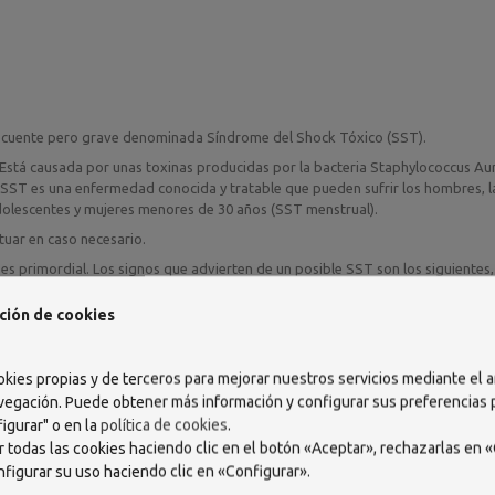
ecuente pero grave denominada Síndrome del Shock Tóxico (SST).
stá causada por unas toxinas producidas por la bacteria Staphylococcus Au
l SST es una enfermedad conocida y tratable que pueden sufrir los hombres, l
adolescentes y mujeres menores de 30 años (SST menstrual).
uar en caso necesario.
s primordial. Los signos que advierten de un posible SST son los siguientes
ta (39ºC o más), mareos, vómitos, dolor muscular, diarrea, desmayos o sensaci
 a quemaduras solares.
ción de cookies
camarse.
menstruación o poco después. Puede pasar fácilmente de unos síntomas simi
okies propias y de terceros para mejorar nuestros servicios mediante el a
onsecuencias fatales. Si tienes uno o más de estos síntomas, debes quitarte 
vegación. Puede obtener más información y configurar sus preferencias
 que has usado tampones y te preocupa poder tener SST.
igurar" o en la
política de cookies
.
erías consultar a tu médico antes de usar tampones. Puedes reducir el riesgo
 todas las cookies haciendo clic en el botón «Aceptar», rechazarlas en «
sidades, cambiando el tampón cada 4/8 horas y usando una compresa en lugar
nfigurar su uso haciendo clic en «Configurar».
se puede eliminar prácticamente el riesgo de SST menstrual no usando tampo