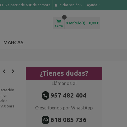
TIS a partir de 69€ de compra
Iniciar sesión
Ayuda
0
0
artículo(s)
-
0,00 €
Carro
MARCAS
¿Tienes dudas?
Llámanos al
screción
957 482 404
on un
falda
MPAX para
O escríbenos por WhastApp
618 085 736