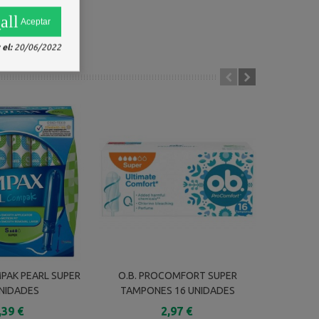
all
Aceptar
el:
20/06/2022
PAK PEARL SUPER
O.B. PROCOMFORT SUPER
O.B. P
UNIDADES
TAMPONES 16 UNIDADES
TAMPO
,39 €
2,97 €