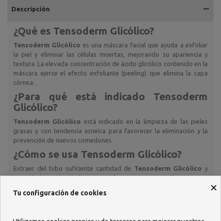
Descripción
¿Qué es Tensoderm Glicólico?
Tensoderm Glicólico
es una máscara facial que ayuda a exfoliar
la piel y eliminar las células muertas, mejorando su apariencia y
textura. La elevada concentración de ácido glicólico contenido en la
máscara ejerce el efecto exfoliante (peeling) que elimina la capa
córnea.
¿Para qué está indicado Tensoderm
Glicólico?
Tensoderm Glicólico
está indicado en la limpieza de las pieles
grasas y con tendencia acneica para favorecer la eliminación y la
prevención de nuevos comedones.
¿Cómo se usa Tensoderm Glicólico?
Extraer del tubo suficiente cantidad de
Tensoderm Glicólico
y
extenderlo con los dedos como si fuera una crema, uniformemente
×
y con movimientos ascendentes, sobre la cara, y si es preciso, sobre
Tu configuración de cookies
el cuello, el pecho y la espalda. Evitar el contorno de los ojos y las
mucosas. Dejar secar durante unos minutos y retirarla con agua
tibia.