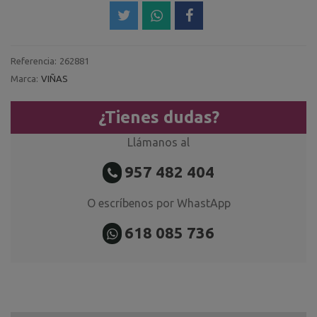
Referencia:
262881
Marca:
VIÑAS
¿Tienes dudas?
Llámanos al
957 482 404
O escríbenos por WhastApp
618 085 736