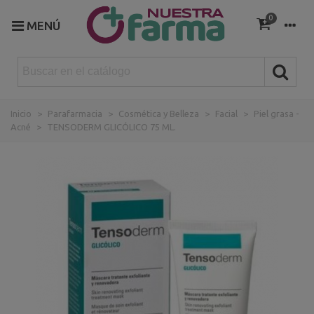
0
MENÚ
Inicio
>
Parafarmacia
>
Cosmética y Belleza
>
Facial
>
Piel grasa -
Acné
>
TENSODERM GLICÓLICO 75 ML.