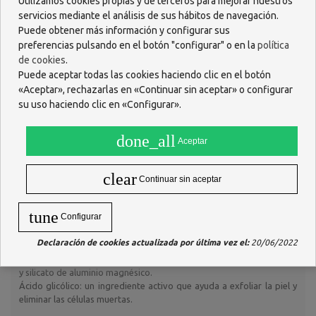
Utilizamos cookies propias y de terceros para mejorar nuestros
Utilizar la máscara preferiblemente por la noche. Se recomienda
servicios mediante el análisis de sus hábitos de navegación.
iniciar el tratamiento en días alternos el primer mes. Para
Puede obtener más información y configurar sus
tratamientos de mantenimiento se recomiendan 2 aplicaciones
preferencias pulsando en el botón "configurar" o en la
política
semanales.
de cookies
.
¿Cuáles son los beneficios de su uso?
Puede aceptar todas las cookies haciendo clic en el botón
«Aceptar», rechazarlas en «Continuar sin aceptar» o configurar
Los beneficios del uso de
Tensoderm Glicólico
incluyen:
su uso haciendo clic en «Configurar».
Exfoliación de la piel.
Eliminación de las células muertas.
done_all
Mejora de la apariencia de la piel.
Aceptar
Reducción de la inflamación.
Hidratación de la piel.
clear
Continuar sin aceptar
Suavizado de la piel.
¿Cuál es su composición?
tune
Configurar
Tensoderm Glicólico
está compuesto por los siguientes
ingredientes:
Declaración de cookies actualizada por última vez el:
20/06/2022
5% ácido glicólico, caolín, azufre, óxido de zinc y dióxido de titanio
y silicato de aluminio magnésico.
Ácido glicólico: un ingrediente activo que ayuda a exfoliar la piel y
eliminar las células muertas.