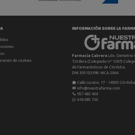
TA
INFORMACIÓN SOBRE LA FARM
didos
ecciones
tos
Farmacia Cabrera
Ldo. Demetrio 
uración de cookies
Tordera (Colegiado nº 1287) Colegio
de Farmacéuticos de Córdoba.
DNI 30510339B. NICA 5064
Calle Lucano, 17 - 14003 Córdob
info@nuestrafarma.com
957 482 404
618 085 736