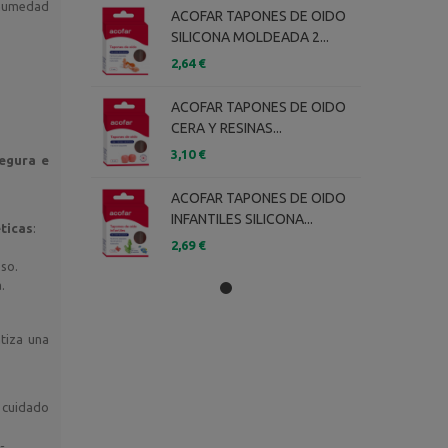
, humedad
ACOFAR TAPONES DE OIDO
SILICONA MOLDEADA 2...
2,64 €
ACOFAR TAPONES DE OIDO
CERA Y RESINAS...
3,10 €
segura e
ACOFAR TAPONES DE OIDO
INFANTILES SILICONA...
ticas
:
2,69 €
eso.
.
tiza una
l cuidado