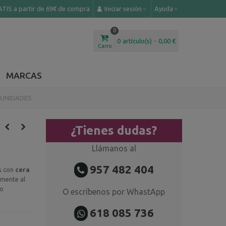
TIS a partir de 69€ de compra
Iniciar sesión
Ayuda
0
0
artículo(s)
-
0,00 €
Carro
MARCAS
 UNIDADES
¿Tienes dudas?
Llámanos al
957 482 404
s con
cera
amente al
o
O escríbenos por WhastApp
618 085 736