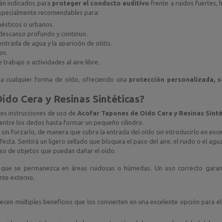
án indicados para
proteger el conducto auditivo
frente a ruidos fuertes
especialmente recomendables para:
ésticos o urbanos.
descanso profundo y continuo.
 entrada de agua y la aparición de otitis.
en.
trabajo o actividades al aire libre.
 a cualquier forma de oído, ofreciendo una
protección personalizada, 
ído Cera y Resinas Sintéticas
?
ntes instrucciones de uso de
Acofar Tapones de Oído Cera y Resinas Sinté
entre los dedos hasta formar un pequeño cilindro.
, sin forzarlo, de manera que cubra la entrada del oído sin introducirlo en exc
cta. Sentirá un ligero sellado que bloquea el paso del aire, el ruido o el agua
 uso de objetos que puedan dañar el oído.
o que se permanezca en áreas ruidosas o húmedas. Un uso correcto garan
nte externo.
ecen múltiples beneficios que los convierten en una excelente opción para e