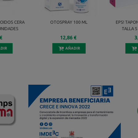
 OIDOS CERA
OTOSPRAY 100 ML
EPS! TAPO
UNIDADES
TALLA S
€
12,86 €
3
DIR
AÑADIR