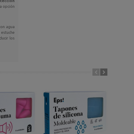
otección
na opción
 con agua
u estuche
ducir los