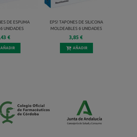
NES DE ESPUMA
EPS! TAPONES DE SILICONA
EPS! TA
 6 UNIDADES
MOLDEABLES 6 UNIDADES
TAL
,43 €
3,85 €
AÑADIR
AÑADIR