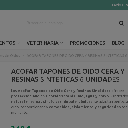
Envío GRA
ENTOS
VETERINARIA
PROMOCIONES
BLOG
es de Oídos
>
ACOFAR TAPONES DE OIDO CERA Y RESINAS SINTETICAS 6
ACOFAR TAPONES DE OIDO CERA Y
RESINAS SINTETICAS 6 UNIDADES
Los
Acofar Tapones de Oído Cera y Resinas Sintéticas
ofrecen
protección auditiva total
frente al
ruido, agua y polvo
. Fabricado
natural y resinas sintéticas hipoalergénicas
, se adaptan perfect
oído, proporcionando
comodidad, aislamiento y seguridad
en tod
momento.