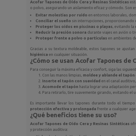
Acofar Tapones de Oído Cera y Resinas Sintéticas
est
o polvo, asegurando un aislamiento eficaz y cómodo. Son 
Evitar molestias por ruido
en entornos laborales, dom
Conciliar el sueño
sin interrupciones, proporcionando 
Proteger los oídos en piscinas o playas
, evitando la
Reducir la presión sonora
durante viajes en avión o tr
Proteger frente a polvo o partículas
en ambientes de 
Gracias a su textura moldeable, estos tapones se ajustan
higiénica
en cualquier situación.
¿Cómo se usan
Acofar Tapones de O
Para conseguir la máxima eficacia y confort, siga las siguie
Con las manos limpias,
moldee y ablande el tapón
Inserte el tapón con suavidad
en el canal auditivo
Acomode el tapón
hasta lograr una adaptación perfe
Para retirarlo, tire suavemente girando, evitando el
Es importante llevar los tapones durante todo el tiemp
protección efectiva y prolongada
frente a cualquier age
¿Qué beneficios tiene su uso?
Acofar Tapones de Oído Cera y Resinas Sintéticas
ofr
y protección auditiva: