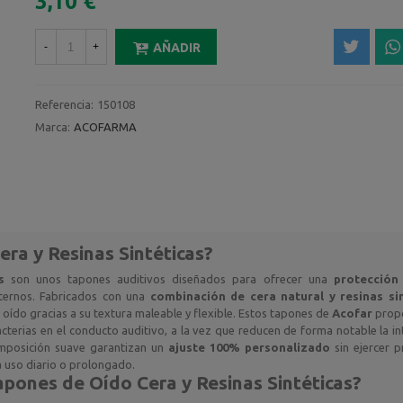
3,10 €
-
+
AÑADIR
Referencia:
150108
Marca:
ACOFARMA
ra y Resinas Sintéticas
?
s
son unos tapones auditivos diseñados para ofrecer una
protección 
xternos. Fabricados con una
combinación de cera natural y resinas si
 oído gracias a su textura maleable y flexible. Estos tapones de
Acofar
prop
acterias en el conducto auditivo, a la vez que reducen de forma notable la i
omposición suave garantizan un
ajuste 100% personalizado
sin ejercer p
ra uso diario o prolongado.
apones de Oído Cera y Resinas Sintéticas
?