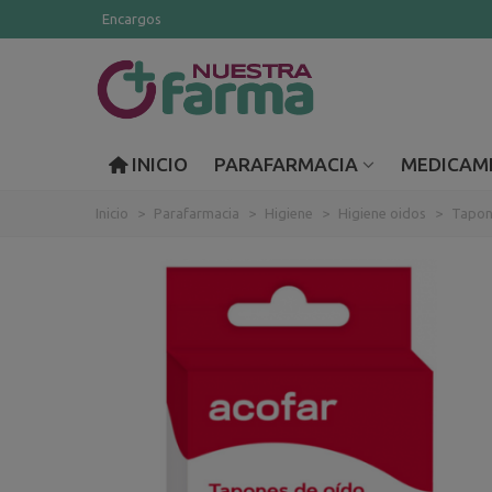
Encargos
INICIO
PARAFARMACIA
MEDICAM
Inicio
>
Parafarmacia
>
Higiene
>
Higiene oidos
>
Tapon