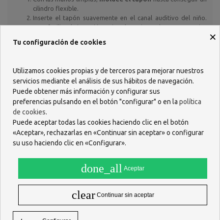
cilindro flexible.
Inserte el tapón suavemente en el canal auditivo del niño.
Para facilitar la inserción, sujete la oreja por la parte superior
×
y tire ligeramente hacia afuera.
Tu configuración de cookies
Acomode el tapón
hasta lograr una adaptación perfecta,
asegurando un sellado cómodo y seguro sin presionar en
exceso.
Utilizamos cookies propias y de terceros para mejorar nuestros
servicios mediante el análisis de sus hábitos de navegación.
Un uso correcto garantiza
protección total frente a agua,
Puede obtener más información y configurar sus
polvo y agentes irritantes
durante toda la actividad.
¿Qué beneficios tiene su uso?
preferencias pulsando en el botón "configurar" o en la
política
de cookies
.
Acofar Tapones de Oído Infantiles Silicona Moldeada
Puede aceptar todas las cookies haciendo clic en el botón
ofrecen múltiples ventajas:
«Aceptar», rechazarlas en «Continuar sin aceptar» o configurar
Protección auditiva completa:
evitan la entrada de agua,
su uso haciendo clic en «Configurar».
cloro y partículas externas.
Confort y adaptación:
su silicona moldeable se ajusta
perfectamente al oído, evitando molestias.
done_all
Aceptar
Seguridad e higiene:
materiales hipoalergénicos que
previenen irritaciones y alergias.
clear
Facilidad de uso:
los niños pueden utilizarlos de manera
Continuar sin aceptar
cómoda y sencilla con ayuda de un adulto.
Versatilidad:
aptos para natación, baño, actividades al aire
libre o entornos ruidosos.