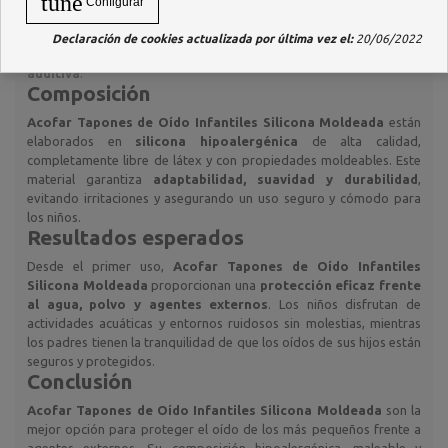
tune
Configurar
Con estos tapones, los padres pueden asegurarse de que sus hijos
Declaración de cookies actualizada por última vez el:
20/06/2022
disfruten de un entorno seguro y cómodo mientras cuidan su
salud
auditiva
.
Composición
Acofar Tapones de Oído Infantiles Silicona Moldeada
están
elaborados en
silicona hipoalergénica
de alta calidad,
completamente libre de látex y con propiedades moldeables. Este
material garantiza
adaptabilidad, suavidad y durabilidad
,
evitando irritaciones y asegurando un uso seguro y cómodo para
los niños.
Resultados esperados
Desde el primer uso,
Acofar Tapones de Oído Infantiles
Silicona Moldeada
proporcionan una
protección eficaz frente
al agua, polvo y agentes externos
. Los niños disfrutan de
actividades acuáticas y entornos ruidosos sin molestias, mientras
los padres tienen la tranquilidad de que los oídos de sus hijos están
seguros y protegidos.
Conclusión
Acofar Tapones de Oído Infantiles Silicona Moldeada
son la
mejor opción para proteger el oído de los más pequeños frente a
agentes externos. Su composición hipoalergénica, maleable y