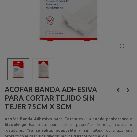
ACOFAR BANDA ADHESIVA
PARA CORTAR TEJIDO SIN
TEJER 75CM X 8CM
Acofar Banda Adhesiva para Cortar
es una
banda protectora e
hipoalergénica
ideal para cubrir pequeñas heridas, cortes o
rozaduras.
Transpirable, adaptable y sin látex
, garantiza una
protección eficaz y una fijación segura durante todo el día.