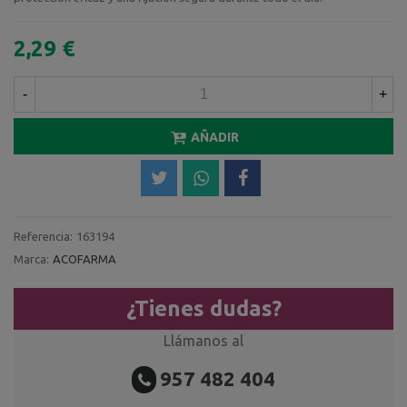
2,29 €
-
+
AÑADIR
Referencia:
163194
Marca:
ACOFARMA
¿Tienes dudas?
Llámanos al
957 482 404