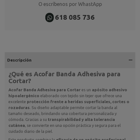
O escríbenos por WhastApp
618 085 736
Descripción
¿Qué es
Acofar Banda Adhesiva para
Cortar
?
Acofar Banda Adhesiva para Cortar
es un
apósito adhesivo
hipoalergénico
elaborado con tejido sin tejer que ofrece una
excelente
protección frente a heridas superficiales, cortes o
rozaduras
. Su diseño adaptable permite cortar la banda al
tamaño deseado, brindando una cobertura personalizada y
cómoda. Gracias a su
transpirabilidad y alta tolerancia
cutánea
, se convierte en una opción práctica y segura para el
cuidado diario de la piel.
Este producto combina la
eficacia de un apósito profesional