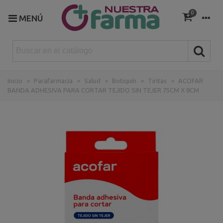
0
MENÚ
Inicio
>
Parafarmacia
>
Salud
>
Botiquín
>
Tiritas
>
ACOFAR
BANDA ADHESIVA PARA CORTAR TEJIDO SIN TEJER 75CM X 8CM