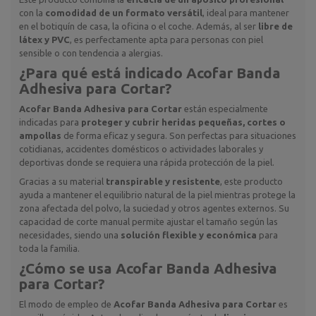
con la
comodidad de un formato versátil
, ideal para mantener
en el botiquín de casa, la oficina o el coche. Además, al ser
libre de
látex y PVC
, es perfectamente apta para personas con piel
sensible o con tendencia a alergias.
¿Para qué está indicado
Acofar Banda
Adhesiva para Cortar
?
Acofar Banda Adhesiva para Cortar
están especialmente
indicadas para
proteger y cubrir heridas pequeñas, cortes o
ampollas
de forma eficaz y segura. Son perfectas para situaciones
cotidianas, accidentes domésticos o actividades laborales y
deportivas donde se requiera una rápida protección de la piel.
Gracias a su material
transpirable y resistente
, este producto
ayuda a mantener el equilibrio natural de la piel mientras protege la
zona afectada del polvo, la suciedad y otros agentes externos. Su
capacidad de corte manual permite ajustar el tamaño según las
necesidades, siendo una
solución flexible y económica
para
toda la familia.
¿Cómo se usa
Acofar Banda Adhesiva
para Cortar
?
El modo de empleo de
Acofar Banda Adhesiva para Cortar
es