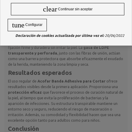
Corte personalizable
: ajusta el tamaño del apósito según tus
necesidades.
clear
Continuar sin aceptar
Composición
tune
Configurar
Acofar Banda Adhesiva para Cortar
está elaborada con un
soporte de fibras de poliéster
de alta calidad, lo que
Declaración de cookies actualizada por última vez el:
20/06/2022
proporciona una estructura flexible y resistente. Contiene un
adhesivo acrílico co-polimérico UV reactivo
que garantiza una
fijación firme y duradera sin irritar la piel. La
gasa de LDPE
transparente y perforada
, junto con las fibras de unión, actúan
como una barrera protectora que absorbe eficazmente el exudado
de la herida, manteniendo la zona limpia y seca.
Resultados esperados
El uso regular de
Acofar Banda Adhesiva para Cortar
ofrece
resultados visibles desde la primera aplicación. Proporciona una
protección eficaz
que favorece el proceso de curación natural de
la piel, al tiempo que evita la proliferación de bacterias y la
aparición de infecciones. Su estructura transpirable mantiene un
entorno seco y seguro, reduciendo el riesgo de maceración o
irritación. Además, su comodidad y flexibilidad hacen que sea una
excelente opción tanto para adultos como para niños.
Conclusión