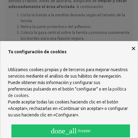
sencillo y rápido. Antes de aplicarla, asegúrate de
limpiar y secar
adecuadamente el área afectada
. A continuación:
Corta la banda a la medida deseada según el tamaño de la
herida.
Retira la parte protectora del adhesivo.
Coloca la gasa central sobre la herida y presiona suavemente
los bordes para una fijación segura.
×
Se recomienda cambiar el apósito si se ensucia, se moja o pierde
Tu configuración de cookies
adherencia. Gracias a su composición hipoalergénica, puede
utilizarse con frecuencia sin riesgo de irritación cutánea.
¿Qué beneficios tiene su uso?
Utilizamos cookies propias y de terceros para mejorar nuestros
servicios mediante el análisis de sus hábitos de navegación.
Protección total frente a agentes externos
: evita la
Puede obtener más información y configurar sus
entrada de suciedad, polvo o bacterias.
preferencias pulsando en el botón "configurar" o en la
política
Alta transpirabilidad
: permite que la piel respire y favorece la
de cookies
.
cicatrización natural.
Puede aceptar todas las cookies haciendo clic en el botón
Comodidad y adaptabilidad
: se ajusta fácilmente a cualquier
«Aceptar», rechazarlas en «Continuar sin aceptar» o configurar
parte del cuerpo.
su uso haciendo clic en «Configurar».
Hipoalergénica
: apta para pieles sensibles y personas con
alergias.
Sin látex ni PVC
: respetuosa con la piel y segura para su uso
done_all
Aceptar
prolongado.