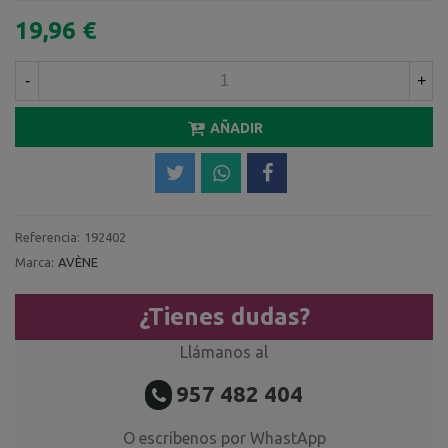
19,96 €
-
+
AÑADIR
Referencia:
192402
Marca:
AVÈNE
¿Tienes dudas?
Llámanos al
957 482 404
O escríbenos por WhastApp