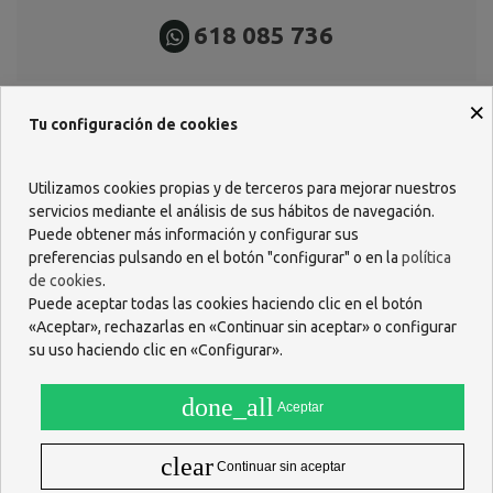
618 085 736
×
Tu configuración de cookies
Descripción
Utilizamos cookies propias y de terceros para mejorar nuestros
servicios mediante el análisis de sus hábitos de navegación.
Un concentrado anti-imperfecciones con eficacia rápida y duradera
.
Puede obtener más información y configurar sus
Nuevo enfoque: reduce los granos y puntos negros y limita su
preferencias pulsando en el botón "configurar" o en la
política
reaparición actuando desde la raíz. Eficacia probada desde los 7
de cookies
.
días.
Puede aceptar todas las cookies haciendo clic en el botón
«Aceptar», rechazarlas en «Continuar sin aceptar» o configurar
Activos innovadores:
su uso haciendo clic en «Configurar».
COMEDOCLASTIM
: Extracto activo de semillas de Cardo Mariano
con propiedades patentadas que actúa en el origen para reducir los
comedones y limitar su reaparición.
done_all
Aceptar
AGUA TERMAL DE AVÈNE: Activo natural y único que ofrece todas
sus propiedades calmantes y desensibilizantes.
clear
TEXTURA LIGERA
: 92% de rápida absorción
Continuar sin aceptar
La piel está limpia, los poros minimizados y las imperfecciones