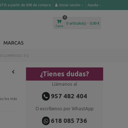
TIS a partir de 69€ de compra
Iniciar sesión
Ayuda
0
0
artículo(s)
-
0,00 €
Carro
MARCAS
O LUMINOSO 3 G
¿Tienes dudas?
Llámanos al
957 482 404
uso los más
O escríbenos por WhastApp
618 085 736