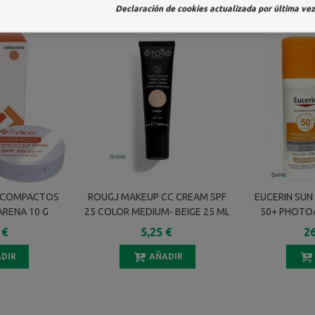
Declaración de cookies actualizada por última vez 
S COMPACTOS
ROUGJ MAKEUP CC CREAM SPF
EUCERIN SUN
ARENA 10 G
25 COLOR MEDIUM- BEIGE 25 ML
50+ PHOTO
TINTED T
 €
5,25 €
26
CRE
DIR
AÑADIR