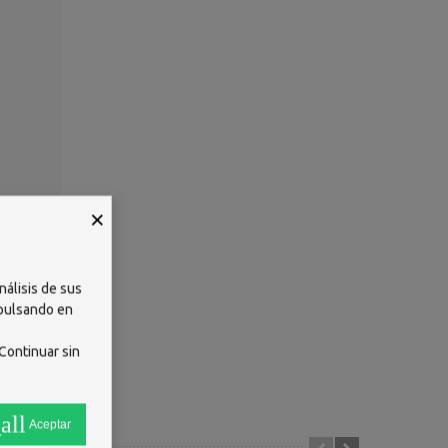
×
nálisis de sus
 pulsando en
 GLYCOL
Continuar sin
 (CI
all
Aceptar