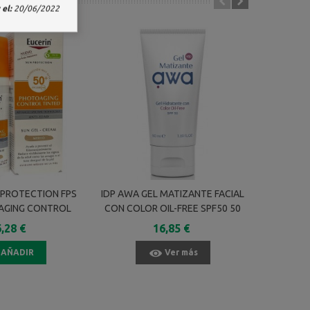
el:
20/06/2022
 PROTECTION FPS
IDP AWA GEL MATIZANTE FACIAL
LA ROCH
AGING CONTROL
CON COLOR OIL-FREE SPF50 50
BASE SE
ONO MEDIO GEL
ML
CORR
,28 €
16,85 €
MA 50 ML
COBE
AÑADIR
Ver más