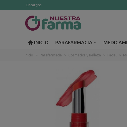
Encargos
INICIO
PARAFARMACIA
MEDICAM
Inicio
>
Parafarmacia
>
Cosmética y Belleza
>
Facial
>
Ma