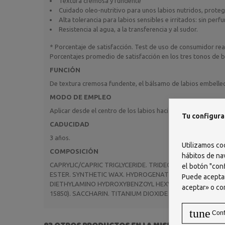
Textura cremosa y fundente
Cuidado oleo-nutritivo para unos labios nutridos, proteg
Alta tolerancia para labios sensibles e irritados: sin perf
Resistencia al agua, a la transferencia y al sudor.
* Porcentaje de satisfacción. Test de uso de consumidor rea
Porcentajes promedio de satisfacción en los tres tonos de bri
FUNCIÓN
De textura cremosa fundente, el bálsamo de labios embellecedo
MODO DE EMPLEO
Aplicar desde el centro de los labios hacia el exterior, comen
Tu configura
CADUCIDAD
3 años.
Utilizamos co
COMPOSICIÓN
hábitos de na
CAPRYLIC/CAPRIC TRIGLYCERIDE. TRIDECYL TRIMELLITATE.
el botón "conf
ESTER. SYNTHETIC WAX. HYDROGENATED MICROCRYSTAL
Puede aceptar
DIETHYLAMINO HYDROXYBENZOYL HEXYL BENZOATE. ETHYLHE
aceptar» o co
15850). SACCHARIN. TITANIUM DIOXIDE (CI 77891). TOCO
tune
Conf