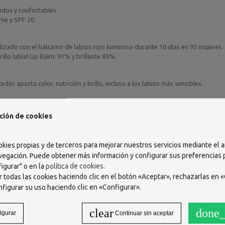
idos y confortables.
ume y SPF 20.
lizado con el bálsamo de labios rojo luminoso durante 10 días en 93 mujeres.
llo labial Lip Balm: 91% y brillante 83%.
r aporta color, nutrición y brillo, incluso a los labios más sensibles.
zando por el labio inferior.
ción de cookies
okies propias y de terceros para mejorar nuestros servicios mediante el a
vegación. Puede obtener más información y configurar sus preferencias
 BIS-DIGLYCERYL POLYACYLADIPATE-2. ISOPROPYL MYRISTATE. C18-36 ACID
igurar" o en la
política de cookies
.
LINE WAX. BIS-ETHYLHEXYLOXYPHENOL METHOXYPHENYL TRIAZINE.
 todas las cookies haciendo clic en el botón «Aceptar», rechazarlas en «
XYL TRIAZONE. RED 6 (CI 15850). GLYCERIN. GLYCERYL CAPRYLATE. RED 7
nfigurar su uso haciendo clic en «Configurar».
PHERYL ACETATE
clear
done_
igurar
Continuar sin aceptar