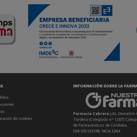
TA
INFORMACIÓN SOBRE LA FARM
didos
ecciones
tos
Farmacia Cabrera
Ldo. Demetrio 
uración de cookies
Tordera (Colegiado nº 1287) Colegio
de Farmacéuticos de Córdoba.
DNI 30510339B. NICA 5064