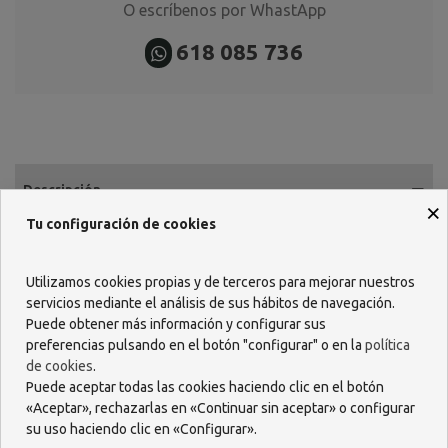
O escríbenos por WhastApp
618 085 736
Descripción
×
Tu configuración de cookies
Garantiza un tono perfectamente natural y unificada para todo tipo
de pieles sensibles, claras o oscuras. Cubre y disimula
imperfecciones moderadas de manera muy natural gracias a su
Utilizamos cookies propias y de terceros para mejorar nuestros
complejo de pigmentos foto-correctores.
servicios mediante el análisis de sus hábitos de navegación.
Resistente al agua y al sudor.
Puede obtener más información y configurar sus
Protección UV (SPF 20) para proteger la piel de los rayos del sol.
preferencias pulsando en el botón "configurar" o en la
política
Protección contra el fotoenvejecimiento gracias al pre-tocoferl.
de cookies
.
Puede aceptar todas las cookies haciendo clic en el botón
Los pigmentos del Complejo foto-corrector revelan una tez
«Aceptar», rechazarlas en «Continuar sin aceptar» o configurar
natural, uniforme y radiante.
su uso haciendo clic en «Configurar».
(5.0)