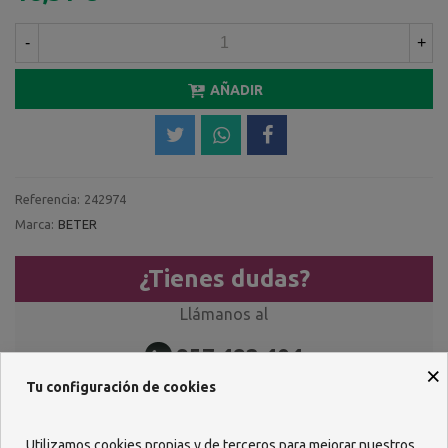
-
+
AÑADIR
Referencia:
242974
Marca:
BETER
¿Tienes dudas?
Llámanos al
957 482 404
×
Tu configuración de cookies
O escríbenos por WhastApp
618 085 736
Utilizamos cookies propias y de terceros para mejorar nuestros