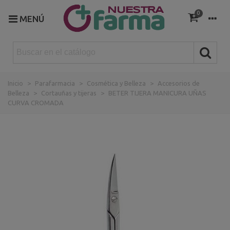
0
MENÚ
Inicio
>
Parafarmacia
>
Cosmética y Belleza
>
Accesorios de
Belleza
>
Cortauñas y tijeras
>
BETER TIJERA MANICURA UÑAS
CURVA CROMADA