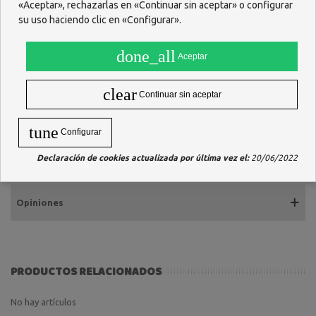
«Aceptar», rechazarlas en «Continuar sin aceptar» o configurar
su uso haciendo clic en «Configurar».
done_all
Aceptar
Descripción
Proporcionan un corte limpio y preciso.Acero forjado y templado.
clear
Continuar sin aceptar
Centrado y verificado de las hojas.
Ten en cuenta la forma natural de tus uñas y córtalas sin apurar los
tune
Configurar
lados.
Declaración de cookies actualizada por última vez el:
20/06/2022
Medidas: 9 cm
Opiniones
PRODUCTOS RELACIONADOS
No hay artículos