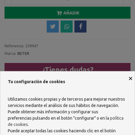
AÑADIR
Referencia:
239947
Marca:
BETER
¿Tienes dudas?
×
Llámanos al
Tu configuración de cookies
957 482 404
Utilizamos cookies propias y de terceros para mejorar nuestros
servicios mediante el análisis de sus hábitos de navegación.
O escríbenos por WhastApp
Puede obtener más información y configurar sus
618 085 736
preferencias pulsando en el botón "configurar" o en la
política
de cookies
.
Puede aceptar todas las cookies haciendo clic en el botón