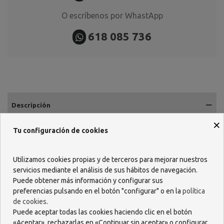
O escríbenos por WhastApp
618 085 736
Descripción
×
bie3 Diet Solution
incluye en su fórmula alcachofa, piña, te verde,
Tu configuración de cookies
phaseolus y fibra de naranja, reforzada con Svetol, extracto
vegetal de café verde descafeinado capaz de actuar como
coadyuvante en el control y la pérdida de peso, como parte de una
Utilizamos cookies propias y de terceros para mejorar nuestros
dieta controlada.
servicios mediante el análisis de sus hábitos de navegación.
Bie3 Diet Solution
te ayuda a mantener tu estilo de vida
Puede obtener más información y configurar sus
saludable. Te aporta los beneficios naturales de las plantas
preferencias pulsando en el botón "configurar" o en la
política
medicinales y de las frutas y vegetales que contiene y además te
de cookies
.
ayuda a beber agua y mantener tu cuerpo hidratado con todos los
Puede aceptar todas las cookies haciendo clic en el botón
beneficios que ello tiene para la salud.
«Aceptar», rechazarlas en «Continuar sin aceptar» o configurar