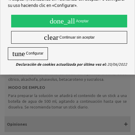
Indicado en:
su uso haciendo clic en «Configurar».
- Como
coadyuvante
en cualquier
dieta
de adelgazamiento
- Para la
hinchazón
en los primeros días de la menstruación se
done_all
Aceptar
recomiendan de 2 a 3 sobres diarios
- Como complemento diario refrescante para
evitar
estreñimiento
clear
Continuar sin aceptar
- Como complemento diario en la
fase de mantenimiento de
una dieta
tune
Configurar
INGREDIENTES
Maltodextrina, dextrosa, fibra de naranja y aroma natural, té verde,
Declaración de cookies actualizada por última vez el:
20/06/2022
piña, Svetol (extracto vegetal de café verde descafeinado,
contenido superior al 47% de ácido clorogénico), biotina, ácido
cítrico, alcachofa, phaseolus, betacaroteno y sucralosa.
MODO DE EMPLEO
Para preparar la solución se añadirá el contenido de un stick a una
botella de agua de 500 ml, agitando a continuación hasta que se
disuelva. Se recomienda tomar un stick diario.
Opiniones