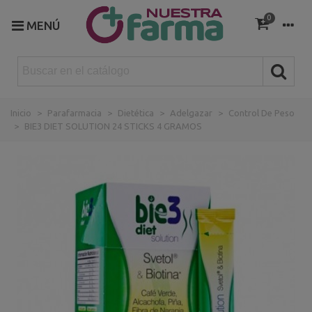
0
MENÚ
Inicio
>
Parafarmacia
>
Dietética
>
Adelgazar
>
Control De Peso
>
BIE3 DIET SOLUTION 24 STICKS 4 GRAMOS