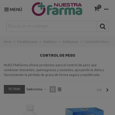
0
MENÚ
Inicio
>
Parafarmacia
>
Dietética
>
Adelgazar
>
Control De Peso
CONTROL DE PESO
NUESTRAfarma ofrece productos para el control de peso que
combinan drenantes, quemagrasas y saciantes, apoyando la dieta y
favoreciendo la pérdida de grasa de forma segura y equilibrada.
FILTRAR
Selecciona
Sigu
1/4