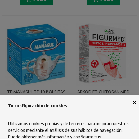
TE MANASUL TE 10 BOLSITAS
ARKODIET CHITOSAN MED
EXTRA FORTE 30 CAPSULAS
×
Tu configuración de cookies
2,54 €
13,94 €
AÑADIR
AÑADIR
Utilizamos cookies propias y de terceros para mejorar nuestros
servicios mediante el análisis de sus hábitos de navegación.
Puede obtener más información y configurar sus