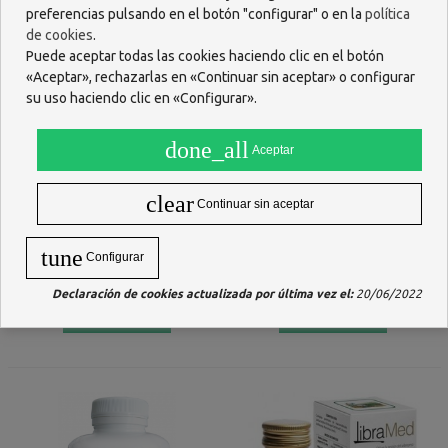
preferencias pulsando en el botón "configurar" o en la
política
de cookies
.
Puede aceptar todas las cookies haciendo clic en el botón
«Aceptar», rechazarlas en «Continuar sin aceptar» o configurar
su uso haciendo clic en «Configurar».
done_all
Aceptar
clear
Continuar sin aceptar
AQUILEA DRENAJE 20
FORTÉ PHARMA XTRASLIM
FILTROS 1,2 G
MAX REDUCTOR APETITO
tune
Configurar
GUMMIES 60 CARAMELOS DE
4,65 €
22,20 €
GOMA
Declaración de cookies actualizada por última vez el:
20/06/2022
AÑADIR
AÑADIR