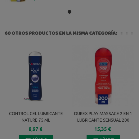
60 OTROS PRODUCTOS EN LA MISMA CATEGORÍA:
CONTROL GEL LUBRICANTE
DUREX PLAY MASSAGE 2 EN 1
NATURE 75 ML
LUBRICANTE SENSUAL 200
ML
8,97 €
15,35 €