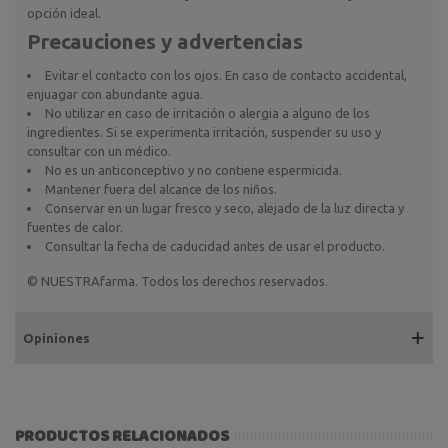
opción ideal.
Precauciones y advertencias
Evitar el contacto con los ojos. En caso de contacto accidental,
enjuagar con abundante agua.
No utilizar en caso de irritación o alergia a alguno de los
ingredientes. Si se experimenta irritación, suspender su uso y
consultar con un médico.
No es un anticonceptivo y no contiene espermicida.
Mantener fuera del alcance de los niños.
Conservar en un lugar fresco y seco, alejado de la luz directa y
fuentes de calor.
Consultar la fecha de caducidad antes de usar el producto.
© NUESTRAfarma. Todos los derechos reservados.
Opiniones
PRODUCTOS RELACIONADOS