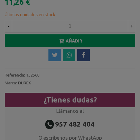
11,26 €
Últimas unidades en stock
-
+
AÑADIR
Referencia:
152560
Marca:
DUREX
¿Tienes dudas?
Llámanos al
957 482 404
O escríbenos por WhastApp