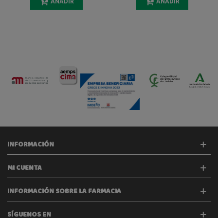
AÑADIR
AÑADIR
INFORMACIÓN
MI CUENTA
INFORMACIÓN SOBRE LA FARMACIA
SÍGUENOS EN