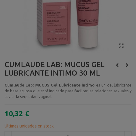
CUMLAUDE LAB: MUCUS GEL
LUBRICANTE INTIMO 30 ML
Cumlaude Lab: MUCUS Gel Lubricante Íntimo
es un gel lubricante
de base acuosa que está indicado para facilitar las relaciones sexuales y
aliviar la sequedad vaginal.
10,32 €
Últimas unidades en stock