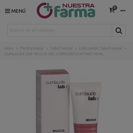
0
MENÚ
Inicio
>
Parafarmacia
>
Salud Sexual
>
Lubricantes Salud sexual
>
CUMLAUDE LAB: MUCUS GEL LUBRICANTE INTIMO 30 ML