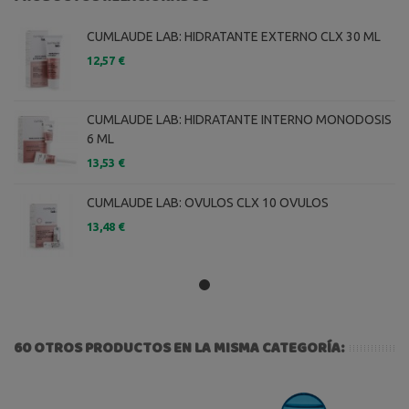
CUMLAUDE LAB: HIDRATANTE EXTERNO CLX 30 ML
12,57 €
CUMLAUDE LAB: HIDRATANTE INTERNO MONODOSIS
6 ML
13,53 €
CUMLAUDE LAB: OVULOS CLX 10 OVULOS
13,48 €
60 OTROS PRODUCTOS EN LA MISMA CATEGORÍA: