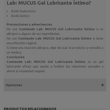
Lab: MUCUS Gel Lubricante Íntimo?
Ácido hialurónico
Ácido láctico
Precauciones y advertencias
No use
Cumlaude Lab: MUCUS Gel Lubricante Íntimo
si es
alérgico a alguno de sus ingredientes.
No use
Cumlaude Lab: MUCUS Gel Lubricante Íntimo
si tiene
una infección vaginal.
Si tiene una reacción alérgica, deje de usar el producto y consulte a
un médico.
Conclusión
Cumlaude Lab: MUCUS Gel Lubricante Íntimo
es un gel
lubricante eficaz que ayuda a facilitar las relaciones sexuales y
aliviar la sequedad vaginal.
Opiniones
PRODUCTOS RELACIONADOS