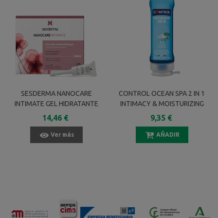
SESDERMA NANOCARE
CONTROL OCEAN SPA 2 IN 1
INTIMATE GEL HIDRATANTE
INTIMACY & MOISTURIZING
INTIMO 6 MONODOSIS 5 ML
MASSAGE GEL 200 ML
14,46 €
9,35 €
Ver más
AÑADIR