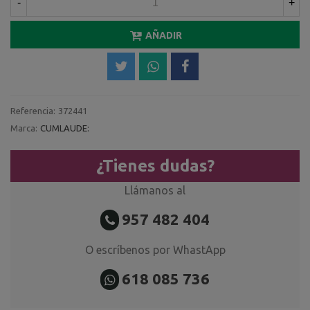
-
+
AÑADIR
Referencia:
372441
Marca:
CUMLAUDE:
¿Tienes dudas?
Llámanos al
957 482 404
O escríbenos por WhastApp
618 085 736