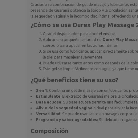
Gracias a su combinación de gel de masaje y lubricante, este
presencia de Guaraná potencia la libido y la circulación sang
la sequedad vaginal y la incomodidad íntima, ofreciendo una 
¿Cómo se usa
Durex Play Massage 2
Girar el dispensador para abrir el envase.
Aplicar una pequeña cantidad de
Durex Play Massa
cuerpo o para aplicar en las zonas íntimas.
Si se usa como lubricante, aplicar directamente sobre
la piel para masajear suavemente.
Puede utilizarse tanto antes como después de la colo
Este gel se limpia fácilmente con agua, ya que tiene 
¿Qué beneficios tiene su uso?
2 en 1:
Combina un gel de masaje con un lubricante, pro
Estimulante:
El extracto de Guaraná mejora la circulació
Base acuosa:
Su base acuosa permite una fácil limpieza,
Alivio de la sequedad vaginal:
Ideal para aliviar la in
Versatilidad:
Se puede usar tanto en masajes corporales
Fragrancia y sabor agradables:
Su delicada fragancia
Composición