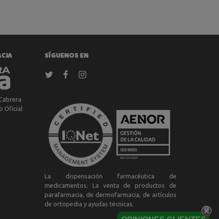
ACIA
SÍGUENOS EN
Cabrera
 Oficial
a
La dispensación farmacéutica de
medicamentos. La venta de productos de
parafarmacia, de dermofarmacia, de artículos
de ortopedia y ayudas técnicas.