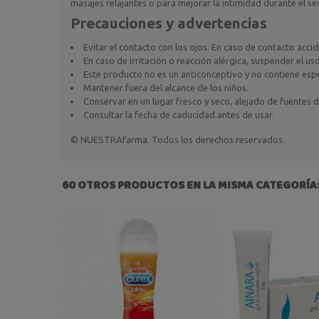
masajes relajantes o para mejorar la intimidad durante el se
Precauciones y advertencias
Evitar el contacto con los ojos. En caso de contacto acc
En caso de irritación o reacción alérgica, suspender el us
Este producto no es un anticonceptivo y no contiene esp
Mantener fuera del alcance de los niños.
Conservar en un lugar fresco y seco, alejado de fuentes de
Consultar la fecha de caducidad antes de usar.
© NUESTRAfarma. Todos los derechos reservados.
60 OTROS PRODUCTOS EN LA MISMA CATEGORÍA