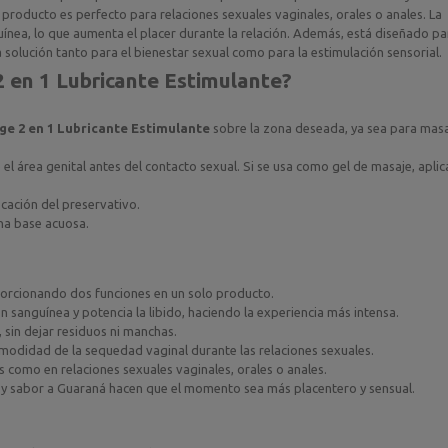
 producto es perfecto para relaciones sexuales vaginales, orales o anales. La
uínea, lo que aumenta el placer durante la relación. Además, está diseñado par
solución tanto para el bienestar sexual como para la estimulación sensorial.
 en 1 Lubricante Estimulante
?
ge 2 en 1 Lubricante Estimulante
sobre la zona deseada, ya sea para masa
 el área genital antes del contacto sexual. Si se usa como gel de masaje, apli
cación del preservativo.
una base acuosa.
porcionando dos funciones en un solo producto.
n sanguínea y potencia la libido, haciendo la experiencia más intensa.
 sin dejar residuos ni manchas.
comodidad de la sequedad vaginal durante las relaciones sexuales.
 como en relaciones sexuales vaginales, orales o anales.
 y sabor a Guaraná hacen que el momento sea más placentero y sensual.