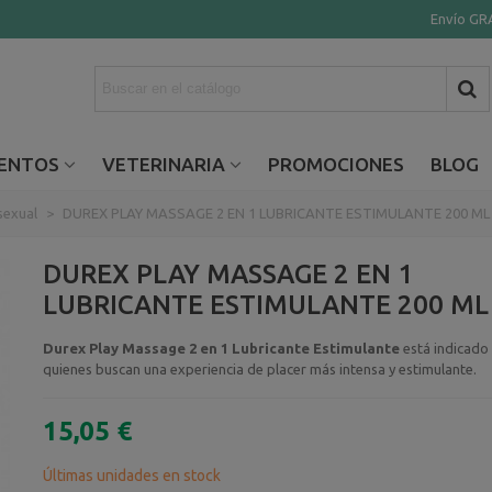
Envío GRA
ENTOS
VETERINARIA
PROMOCIONES
BLOG
sexual
>
DUREX PLAY MASSAGE 2 EN 1 LUBRICANTE ESTIMULANTE 200 ML
DUREX PLAY MASSAGE 2 EN 1
LUBRICANTE ESTIMULANTE 200 ML
Durex Play Massage 2 en 1 Lubricante Estimulante
está indicado
quienes buscan una experiencia de placer más intensa y estimulante.
15,05 €
Últimas unidades en stock