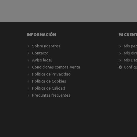
INFORMACIÓN
MI CUEN
Sobre nosotros
Mis pe
Contacto
Mis dir
Aviso legal
Mis Da
Condiciones compra-venta
Config
Política de Privacidad
Política de Cookies
Política de Calidad
Preguntas frecuentes