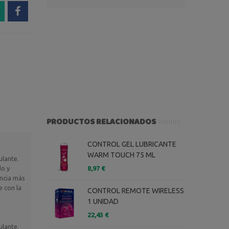
PRODUCTOS RELACIONADOS
CONTROL GEL LUBRICANTE
WARM TOUCH 75 ML
ulante.
do y
8,97 €
encia más
e con la
CONTROL REMOTE WIRELESS
1 UNIDAD
22,43 €
ulante.