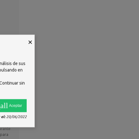
×
nálisis de sus
s y
 pulsando en
Continuar sin
El efecto
ucto
ajes
all
Aceptar
el:
20/06/2022
 y
urante
 para