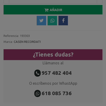
AÑADIR
Referencia:
193303
Marca:
CASEN RECORDATI
¿Tienes dudas?
Llámanos al
957 482 404
O escríbenos por WhastApp
618 085 736