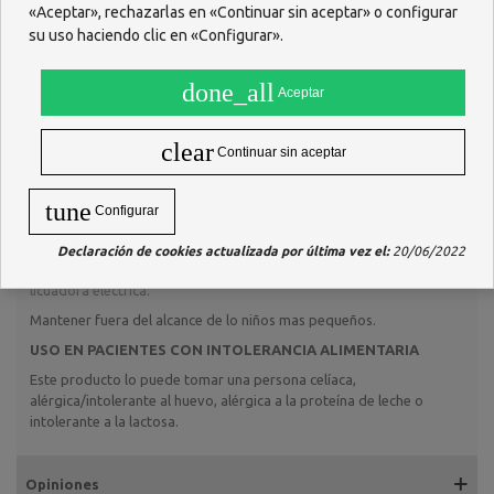
«Aceptar», rechazarlas en «Continuar sin aceptar» o configurar
Conservar en un lugar fresco y seco. Proteger de la luz, del calor y
su uso haciendo clic en «Configurar».
de la humedad.
INGREDIENTES
done_all
Aceptar
Lactobacillus salivarius 10
, maltodextrina c.s.p. 260 mg.
9 UFC
MODO DE EMPLEO
clear
Continuar sin aceptar
Antes del consumo, el producto debe mezclarse con 10 ml de agua
templada (< 37ºC) o algún producto lácteo. Agitar bien antes de su
tune
uso. Consumir en los 15 minutos siguientes a su disolución.
Configurar
PRECAUCIONES Y ADVERTENCIAS
Declaración de cookies actualizada por última vez el:
20/06/2022
El polvo no debe calentarse o mezclarse con una batidora o
licuadora eléctrica.
Mantener fuera del alcance de lo niños mas pequeños.
USO EN PACIENTES CON INTOLERANCIA ALIMENTARIA
Este producto lo puede tomar una persona celíaca,
alérgica/intolerante al huevo, alérgica a la proteína de leche o
intolerante a la lactosa.
Opiniones