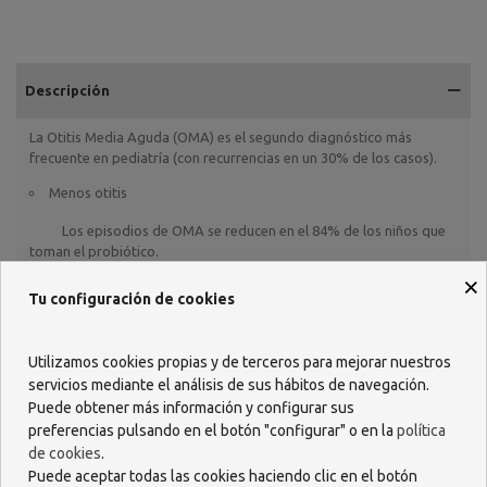
Descripción
La Otitis Media Aguda (OMA) es el segundo diagnóstico más
frecuente en pediatría (con recurrencias en un 30% de los casos).
Menos otitis
Los episodios de OMA se reducen en el 84% de los niños que
toman el probiótico.
×
Menos Duración
Tu configuración de cookies
Reduce la duración de la sintomatología aguda.
Menos Antibióticos
Utilizamos cookies propias y de terceros para mejorar nuestros
servicios mediante el análisis de sus hábitos de navegación.
Contribuye a reducir el uso de antibióticos.
Puede obtener más información y configurar sus
ACCIÓN Y DESCRIPCIÓN
preferencias pulsando en el botón "configurar" o en la
política
de cookies
.
Complemento alimenticio a base de Lactobacillus salivarius PS7.
Puede aceptar todas las cookies haciendo clic en el botón
CONSERVACIÓN Y CADUCIDAD